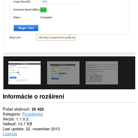
webových
stránkach.
Toto
rozšírenie
má
prístup
k
vašim
listom
a
aktivite
prehliadania.
This
extension
can
store
an
unlimited
Informácie o rozšírení
amount
of
client-
Počet stiahnutí
25 423
side
Kategória
Produktivita
data.
Verzia
1.1.0.2
Veľkosť
13,7 KB
Last update
22. november 2013
Licencia