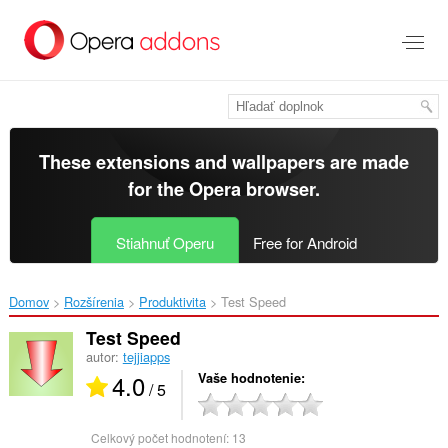
Preskočiť
na
hlavný
obsah
These extensions and wallpapers are made
for the
Opera browser
.
Stiahnuť Operu
Free for Android
Domov
Rozšírenia
Produktivita
Test Speed‎
Test Speed
autor:
tejjiapps
4.0
Vaše hodnotenie
/ 5
Celkový počet hodnotení:
13