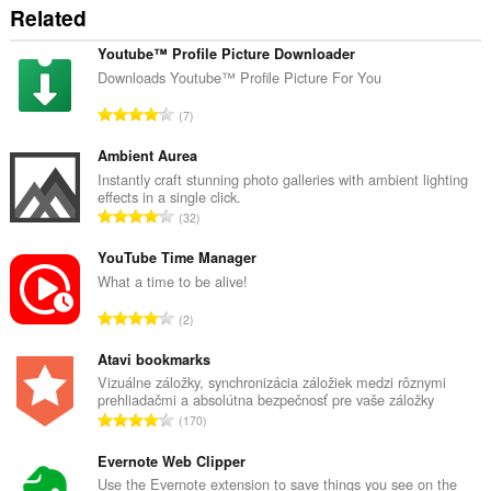
Related
Youtube™ Profile Picture Downloader
Downloads Youtube™ Profile Picture For You
C
7
e
l
Ambient Aurea
k
Instantly craft stunning photo galleries with ambient lighting
effects in a single click.
o
C
32
v
e
ý
l
YouTube Time Manager
p
k
What a time to be alive!
o
o
č
C
2
v
e
e
ý
t
l
Atavi bookmarks
p
h
k
Vizuálne záložky, synchronizácia záložiek medzi rôznymi
o
o
prehliadačmi a absolútna bezpečnosť pre vaše záložky
o
č
C
d
170
v
e
e
n
ý
t
l
Evernote Web Clipper
o
p
h
k
t
Use the Evernote extension to save things you see on the