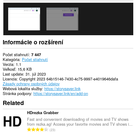
aktivite
prehliadania.
Informácie o rozšírení
Počet stiahnutí
7 447
Kategória
Počet stiahnutí
Verzia
1.1
Veľkosť
15,6 KB
Last update
31. júl 2023
Licencia
Copyright 2023 64b15146-7430-4c75-9997-e4019646dafa
Zásady ochrany osobných údajov
Webová lokalita služby
https://storysaver.link
Stránka podpory
https://storysaver.link/en/add-on
Related
HDrezka Grabber
Fast and convenient downloading of movies and TV shows
from rezka.ag! Access your favorite movies and TV shows i...
C
23
e