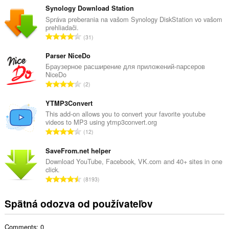
l
Synology Download Station
k
Správa preberania na vašom Synology DiskStation vo vašom
prehliadači.
o
C
31
v
e
ý
l
Parser NiceDo
p
k
Браузерное расширение для приложений-парсеров
o
NiceDo
o
č
C
2
v
e
e
ý
t
l
YTMP3Convert
p
h
k
This add-on allows you to convert your favorite youtube
o
o
videos to MP3 using ytmp3convert.org
o
č
C
d
12
v
e
e
n
ý
t
l
SaveFrom.net helper
o
p
h
k
t
Download YouTube, Facebook, VK.com and 40+ sites in one
o
o
click.
o
e
č
C
d
8193
v
n
e
e
n
ý
í
t
l
o
Spätná odozva od používateľov
p
:
h
k
t
o
o
o
e
č
d
Comments: 0