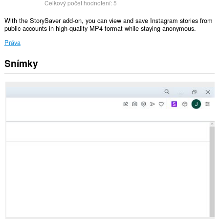
Celkový počet hodnotení:
5
With the StorySaver add-on, you can view and save Instagram stories from
public accounts in high-quality MP4 format while staying anonymous.
Práva
Snímky
Toto
rozšírenie
má
prístup
k
vašim
dátam
na
niektorých
webových
stránkach.
Toto
rozšírenie
má
prístup
k
vašim
listom
a