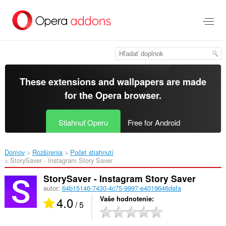
Preskočiť
na
hlavný
obsah
These extensions and wallpapers are made
for the
Opera browser
.
Stiahnuť Operu
Free for Android
Domov
Rozšírenia
Počet stiahnutí
StorySaver - Instagram Story Saver‎
StorySaver - Instagram Story Saver
autor:
64b15146-7430-4c75-9997-e4019646dafa
4.0
Vaše hodnotenie
/ 5