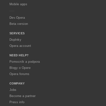
p
Mobile apps
e
r
a
Dev.Opera
Beta version
SERVICES
Doplnky
Opera account
NEED HELP?
Pomocník a podpora
Blogy o Opere
Opera forums
COMPANY
Jobs
Become a partner
Press info