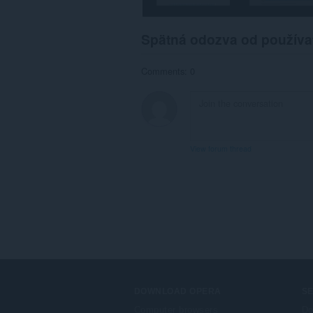
Spätná odozva od používa
Comments: 0
View forum thread
DOWNLOAD OPERA
S
Computer browsers
Do