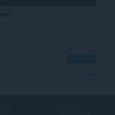
teľov
Log in to post
View forum thread
ERVICES
NEED HELP?
plnky
Pomocník a podpora