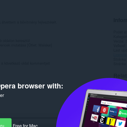
Infor
k átvettem a bővítmény fejlesztését.
Počet st
Kategór
b oldalon keresztül
Verzia
vencek mutatása [Ötlet: Malakai]
Veľkosť
Last up
Licencia
Stránka
ti a következő oldal kommentjeit
Stránka
Rela
pera browser with:
ker
eru
Free for Mac