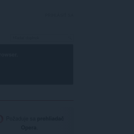
PRIHLÁSIŤ SA
rowser
.
Požaduje sa
prehliadač
Opera
.