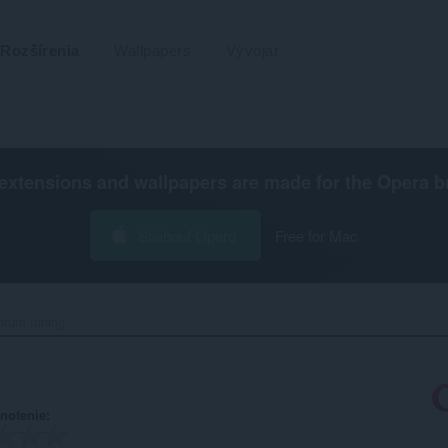
Rozšírenia
Wallpapers
Vývojár
extensions and wallpapers are made for the
Opera b
Stiahnuť Operu
Free for Mac
rum tuning‎
notenie