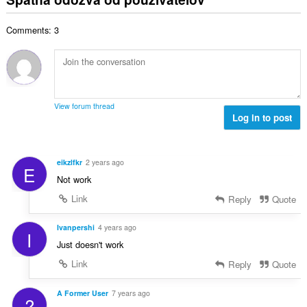
h
k
t
o
o
o
e
č
d
Comments: 3
v
n
e
n
ý
í
t
o
p
:
h
t
o
o
e
č
d
n
e
n
View forum thread
í
t
Log in to post
o
:
h
t
o
e
d
n
eikzlfkr
2 years ago
E
n
í
Not work
o
:
t
Link
Reply
Quote
e
n
Ivanpershi
4 years ago
I
í
Just doesn't work
:
Link
Reply
Quote
A Former User
7 years ago
?