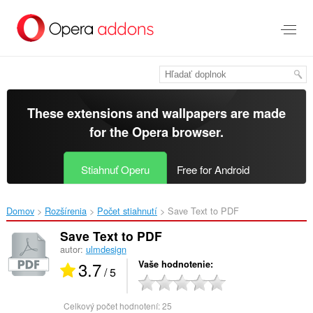
Preskočiť
na
hlavný
obsah
These extensions and wallpapers are made
for the
Opera browser
.
Stiahnuť Operu
Free for Android
Domov
Rozšírenia
Počet stiahnutí
Save Text to PDF‎
Save Text to PDF
autor:
ulmdesign
3.7
Vaše hodnotenie
/ 5
Celkový počet hodnotení:
25