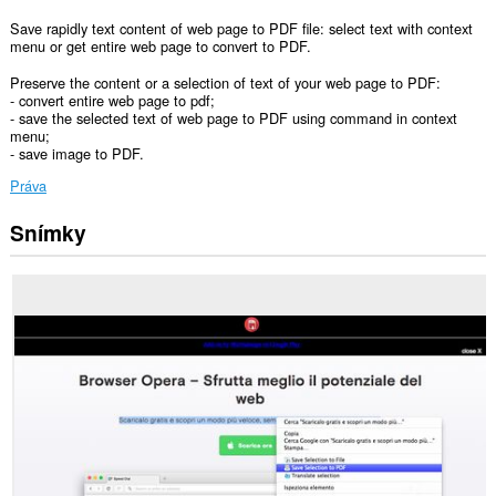
Save rapidly text content of web page to PDF file: select text with context
menu or get entire web page to convert to PDF.
Preserve the content or a selection of text of your web page to PDF:
- convert entire web page to pdf;
- save the selected text of web page to PDF using command in context
menu;
- save image to PDF.
Práva
Snímky
Toto
rozšírenie
má
prístup
k
vašim
dátam
na
všetkých
webových
stránkach.