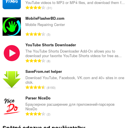
YouTube videos to MP3 or MP4 files, and download them f...
C
31
e
l
MobileFlasherBD.com
k
Mobile Repairing Center
o
C
5
v
e
ý
l
YouTube Shorts Downloader
p
k
The YouTube Shorts Downloader Add-On allows you to
o
download your favorite YouTube Shorts videos for free as...
o
č
C
8
v
e
e
ý
t
l
SaveFrom.net helper
p
h
k
Download YouTube, Facebook, VK.com and 40+ sites in one
o
o
click.
o
č
C
d
8193
v
e
e
n
ý
t
l
Parser NiceDo
o
p
h
k
t
Браузерное расширение для приложений-парсеров
o
o
NiceDo
o
e
č
C
d
2
v
n
e
e
n
ý
í
t
l
o
Spätná odozva od používateľov
p
: