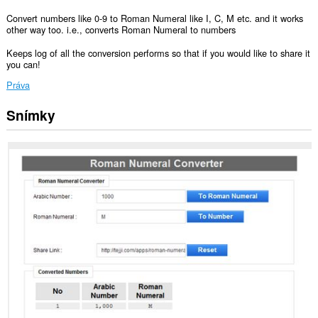
Convert numbers like 0-9 to Roman Numeral like I, C, M etc. and it works
other way too. i.e., converts Roman Numeral to numbers
Keeps log of all the conversion performs so that if you would like to share it
you can!
Práva
Snímky
Toto
rozšírenie
má
prístup
k
vašim
dátam
na
niektorých
webových
stránkach.
Toto
rozšírenie
má
prístup
k
vašim