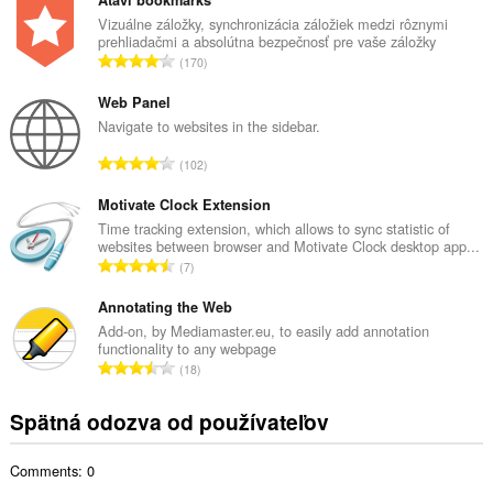
l
Atavi bookmarks
k
Vizuálne záložky, synchronizácia záložiek medzi rôznymi
prehliadačmi a absolútna bezpečnosť pre vaše záložky
o
C
170
v
e
ý
l
Web Panel
p
k
Navigate to websites in the sidebar.
o
o
č
C
102
v
e
e
ý
t
l
Motivate Clock Extension
p
h
k
Time tracking extension, which allows to sync statistic of
o
o
websites between browser and Motivate Clock desktop app...
o
č
C
d
7
v
e
e
n
ý
t
l
Annotating the Web
o
p
h
k
t
Add-on, by Mediamaster.eu, to easily add annotation
o
o
functionality to any webpage
o
e
č
C
d
18
v
n
e
e
n
ý
í
t
l
o
Spätná odozva od používateľov
p
:
h
k
t
o
o
o
e
č
d
Comments: 0
v
n
e
n