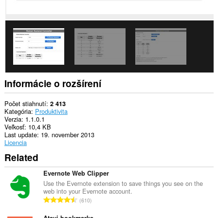
listom
a
aktivite
prehliadania.
This
extension
can
store
an
unlimited
Informácie o rozšírení
amount
of
client-
Počet stiahnutí
2 413
side
Kategória
Produktivita
data.
Verzia
1.1.0.1
Veľkosť
10,4 KB
Last update
19. november 2013
Licencia
Related
Evernote Web Clipper
Use the Evernote extension to save things you see on the
web into your Evernote account.
C
610
e