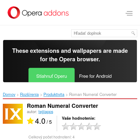
Preskočiť
na
hlavný
obsah
These extensions and wallpapers are made
for the
Opera browser
.
Stiahnuť Operu
Free for Android
Domov
Rozšírenia
Produktivita
Roman Numeral Converter‎
Roman Numeral Converter
autor:
tejjiapps
4.0
Vaše hodnotenie
/ 5
Celkový počet hodnotení:
4