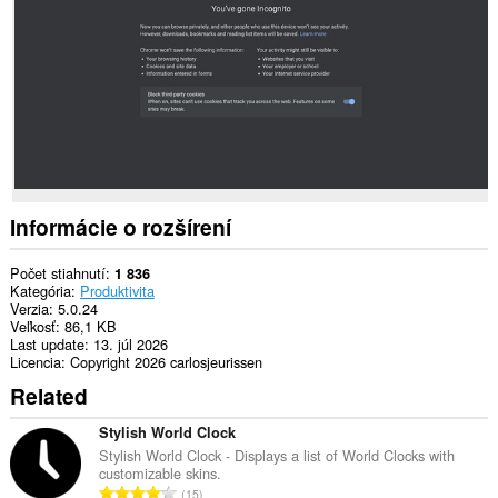
to
communicate
with
this
extension.
Toto
rozšírenie
dokáže
čítať
a
upravovať
vašu
Informácie o rozšírení
históriu
prehliadania.
Počet stiahnutí
1 836
Toto
Kategória
Produktivita
rozšírenie
Verzia
5.0.24
má
Veľkosť
86,1 KB
prístup
Last update
13. júl 2026
k
Licencia
Copyright 2026 carlosjeurissen
vašim
Related
listom
a
aktivite
Stylish World Clock
prehliadania.
Stylish World Clock - Displays a list of World Clocks with
customizable skins.
C
15