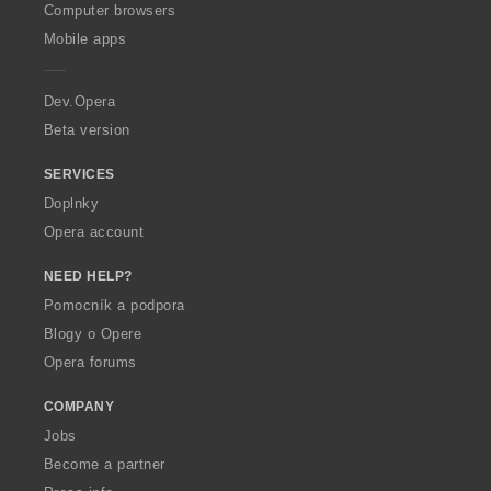
O
Computer browsers
p
Mobile apps
e
r
a
Dev.Opera
Beta version
SERVICES
Doplnky
Opera account
NEED HELP?
Pomocník a podpora
Blogy o Opere
Opera forums
COMPANY
Jobs
Become a partner