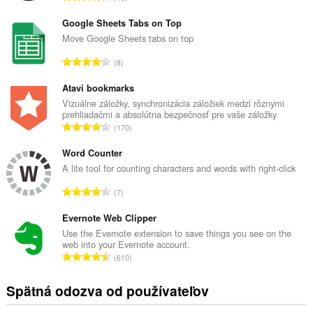
e
l
Google Sheets Tabs on Top
k
Move Google Sheets tabs on top
o
C
8
v
e
ý
l
Atavi bookmarks
p
k
Vizuálne záložky, synchronizácia záložiek medzi rôznymi
o
prehliadačmi a absolútna bezpečnosť pre vaše záložky
o
č
C
170
v
e
e
ý
t
l
Word Counter
p
h
k
A lite tool for counting characters and words with right-click
o
o
o
č
C
d
7
v
e
e
n
ý
t
l
Evernote Web Clipper
o
p
h
k
t
Use the Evernote extension to save things you see on the
o
o
web into your Evernote account.
o
e
č
C
d
610
v
n
e
e
n
ý
í
t
l
o
Spätná odozva od používateľov
p
:
h
k
t
o
o
o
e