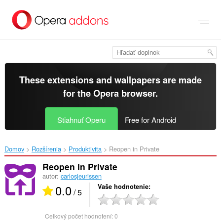
Preskočiť
na
hlavný
obsah
These extensions and wallpapers are made
for the
Opera browser
.
Stiahnuť Operu
Free for Android
Domov
Rozšírenia
Produktivita
Reopen in Private‎
Reopen in Private
autor:
carlosjeurissen
0.0
Vaše hodnotenie
/ 5
Celkový počet hodnotení:
0