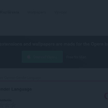
Rozšírenia
Wallpapers
Vývojár
extensions and wallpapers are made for the
Opera b
Stiahnuť Operu
Free for Mac
e German Gender Language‎
nder Language
notenie