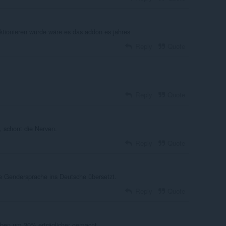
nktionieren würde wäre es das addon es jahres
Reply
Quote
Reply
Quote
, schont die Nerven.
Reply
Quote
ie Gendersprache ins Deutsche übersetzt.
Reply
Quote
Leben um 30% erträglicher gemacht