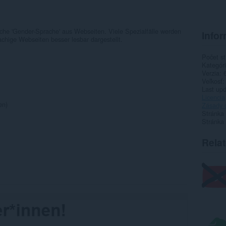
sche 'Gender-Sprache' aus Webseiten. Viele Spezialfälle werden
Infor
chige Webseiten besser lesbar dargestellt.
Počet st
Kategór
Verzia
Veľkosť
Last up
Licencia
en)
Zásady 
Stránka
Stránka
Rela