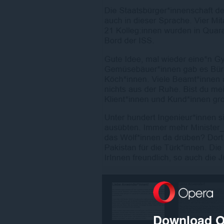
všetkých
webových
stránkach.
Download O