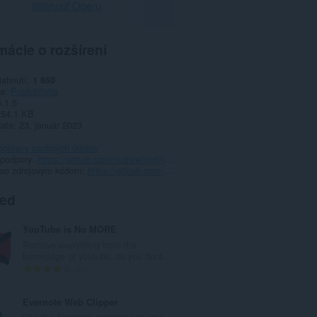
Stiahnuť Operu
mácie o rozšírení
iahnutí
1 650
ia
Produktivita
6.1.5
54,1 KB
date
23. január 2023
ochrany osobných údajov
 podpory
https://github.com/motsiw/rggl/issues
 so zdrojovým kódom
https://github.com/motsiw/rggl
ted
YouTube is No MORE
Remove everything from the
homepage of youtube, so you dont...
C
54
e
l
Evernote Web Clipper
k
Use the Evernote extension to save