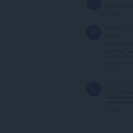
L
@fuzi1968
Wo fi
Link
fuzi1968
2 years 
F
@loco40
Sorry für späte 
Gute Frage. Ger
erinnern. Evtl. 
geladen und dan
Link
loco40
2 years ag
L
@fuzi1968
Danke
facebook-Seite 
geladen, jetzt 
Link