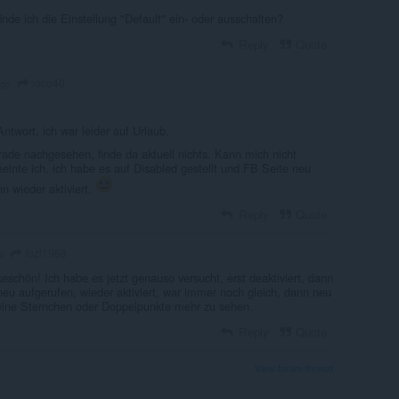
nde ich die Einstellung "Default" ein- oder ausschalten?
Reply
Quote
loco40
ago
Antwort, ich war leider auf Urlaub.
ade nachgesehen, finde da aktuell nichts. Kann mich nicht
meinte ich, ich habe es auf Disabled gestellt und FB Seite neu
n wieder aktiviert.
Reply
Quote
fuzi1968
o
schön! Ich habe es jetzt genauso versucht, erst deaktiviert, dann
neu aufgerufen, wieder aktiviert, war immer noch gleich, dann neu
keine Sternchen oder Doppelpunkte mehr zu sehen.
Reply
Quote
View forum thread