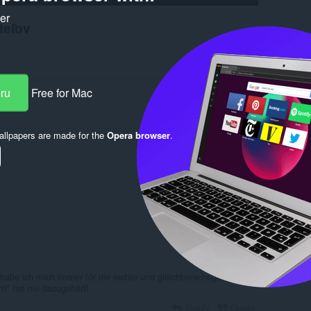
ker
teľov
eru
Free for Mac
llpapers are made for the
Opera browser
.
Log in to post
Reply
Quote
rn habe ich mich immer für die rechte und gleichberechtigung der
rn" hat nie dazugehört!
Reply
Quote