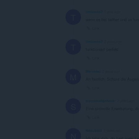
timfranke7
1 year ago
T
wenn es bei twitter und co fu
Link
timfranke7
2 years ago
T
funktioniert perfekt
Link
Marsamel
2 years ago
M
Ah herrlich. Schont die Augen
Link
stoerenungeheuer
2 years ago
S
Eine sinnvolle Erweiterung, d
Link
NdoubleU
2 years ago
N
Ich lebe dich, du hast mein 