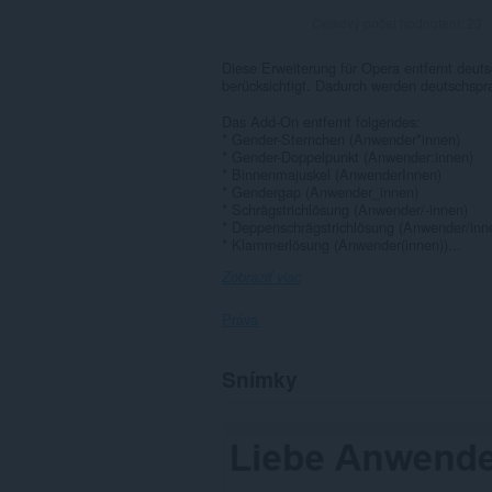
Celkový počet hodnotení:
23
Diese Erweiterung für Opera entfernt deut
berücksichtigt. Dadurch werden deutschspra
Das Add-On entfernt folgendes:
* Gender-Sternchen (Anwender*innen)
* Gender-Doppelpunkt (Anwender:innen)
* Binnenmajuskel (AnwenderInnen)
* Gendergap (Anwender_innen)
* Schrägstrichlösung (Anwender/-innen)
* Deppenschrägstrichlösung (Anwender/inn
* Klammerlösung (Anwender(innen))...
Zobraziť viac
Práva
Toto
Snímky
rozšírenie
má
prístup
k
vašim
dátam
na