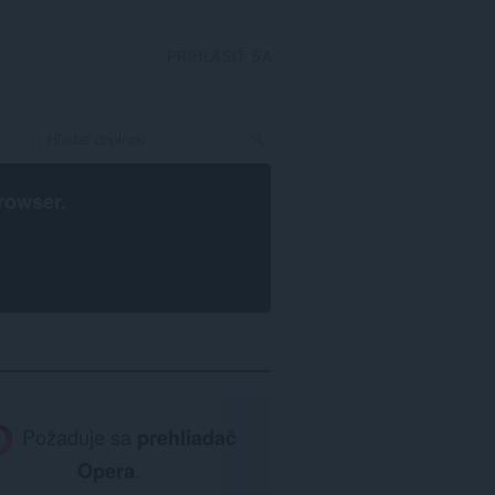
PRIHLÁSIŤ SA
rowser
.
Požaduje sa
prehliadač
Opera
.