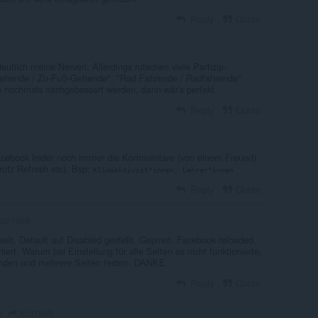
Reply
Quote
eutlich meine Nerven. Allerdings rutschen viele Partizip-
Gehende / Zu-Fuß-Gehende", "Rad Fahrende / Radfahrende"
te nochmals nachgebessert werden, dann wär's perfekt.
Reply
Quote
 Facebook leider noch immer die Kommentare (von einem Freund)
rotz Refresh etc). Bsp:
Klimaaktivist*innen, Lehrer*innen
Reply
Quote
uzi1968
elt. Default auf Disabled gestellt. Gepinnt. Facebook reloaded.
iert. Warum bei Einstellung für alle Seiten es nicht funktionierte,
inden und mehrere Seiten testen. DANKE
Reply
Quote
fuzi1968
o