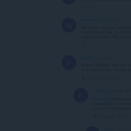
Link
western-hase
2 years ago
W
Das Add-on ist super, schont d
Konstruktionen wie "zu Fuß 
unkorrigiert durch. Hier müss
Link
fuzi1968
2 years ago
F
Soeben installiert, aber auf
so wie geschrieben zu lesen (t
Collapse
Link
f
fuzi1968
2 years ago
F
@fuzi1968
: Herumgespi
Eingeschalten. Funktion
muss ich noch herausf
Collapse
Link
loco40
2 years ag