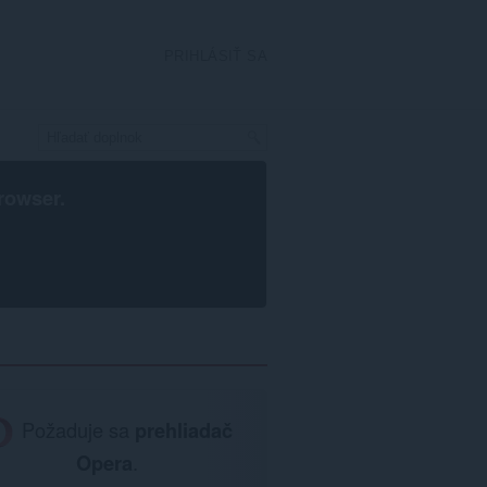
PRIHLÁSIŤ SA
rowser
.
Požaduje sa
prehliadač
Opera
.