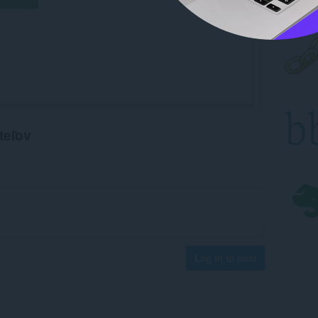
teľov
Log in to post