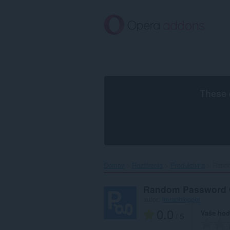
Preskočiť
na
hlavný
obsah
These 
Domov
Rozšírenia
Produktivita
Rando
Random Password 
autor:
imranblogger
0.0
Vaše hod
/ 5