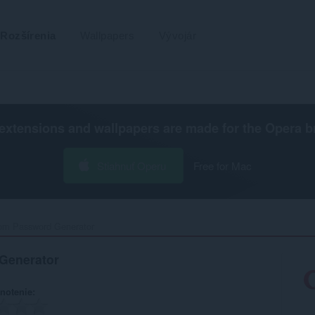
Rozšírenia
Wallpapers
Vývojár
extensions and wallpapers are made for the
Opera b
Stiahnuť Operu
Free for Mac
m Password Generator‎
Generator
notenie