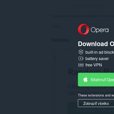
Celkový počet hodnotení:
0
It generates random passwords that can b
Práva
This
Snímka
extension
Download O
can
write
built-in ad bloc
data
into
battery saver
the
free VPN
clipboard.
Stiahnuť Op
These extensions and wa
Zobraziť všetko