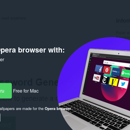
e used anywhere.
Infor
Počet st
Kategór
Verzia
Veľkosť
pera browser with:
Last up
Licencia
ker
Zásady 
Rela
eru
Free for Mac
llpapers are made for the
Opera browser
.