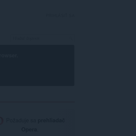
PRIHLÁSIŤ SA
rowser
.
Požaduje sa
prehliadač
Opera
.