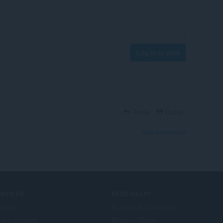
Log in to post
Reply
Quote
View forum thread
ERVICES
NEED HELP?
plnky
Pomocník a podpora
era account
Blogy o Opere