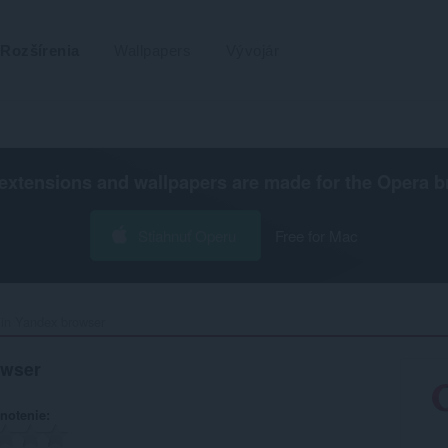
Rozšírenia
Wallpapers
Vývojár
extensions and wallpapers are made for the
Opera b
Stiahnuť Operu
Free for Mac
in Yandex browser‎
owser
notenie