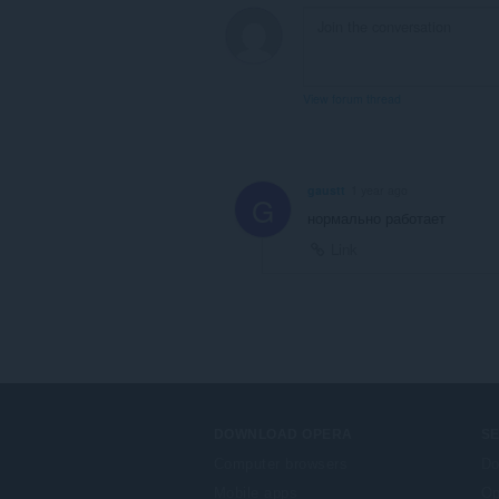
View forum thread
gaustt
1 year ago
G
нормально работает
Link
DOWNLOAD OPERA
S
Computer browsers
Do
Mobile apps
Op