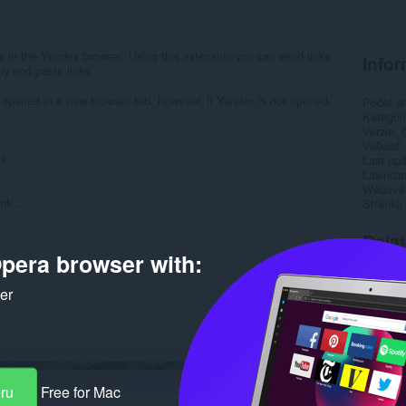
ks in the Yandex browser. Using this extension you can send links
Infor
y and paste links.
s opened in a new browser tab, however, if Yandex is not opened,
Počet st
Kategór
Verzia
Veľkosť
x
Last up
Licencia
Webová l
t/...
Stránka
Rela
pera browser with:
ker
eru
Free for Mac