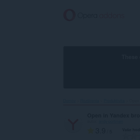
Preskočiť
na
hlavný
obsah
These 
Domov
Rozšírenia
Produktivita
Open 
Open in Yandex br
autor:
andy-portmen
3.9
Vaše hod
/ 5