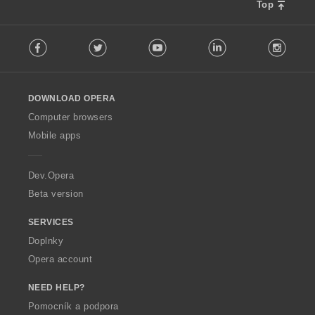
Top
F
Facebook
Twitter
Youtube
LinkedIn
Instag
o
l
l
o
DOWNLOAD OPERA
w
O
Computer browsers
p
Mobile apps
e
r
a
Dev.Opera
Beta version
SERVICES
Doplnky
Opera account
NEED HELP?
Pomocník a podpora