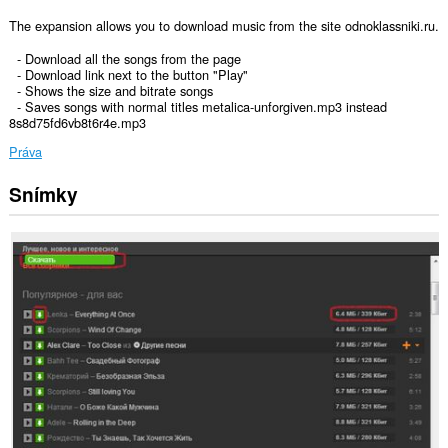
The expansion allows you to download music from the site odnoklassniki.ru.
- Download all the songs from the page
- Download link next to the button "Play"
- Shows the size and bitrate songs
- Saves songs with normal titles metalica-unforgiven.mp3 instead
8s8d75fd6vb8t6r4e.mp3
Práva
Snímky
Toto
rozšírenie
má
prístup
k
vašim
dátam
na
niektorých
webových
stránkach.