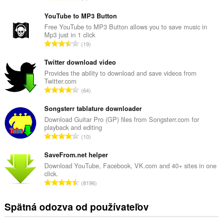
e
l
YouTube to MP3 Button
k
Free YouTube to MP3 Button allows you to save music in
Mp3 just in 1 click
o
C
19
v
e
ý
l
Twitter download video
p
k
Provides the ability to download and save videos from
o
Twitter.com
o
č
C
64
v
e
e
ý
t
l
Songsterr tablature downloader
p
h
k
Download Guitar Pro (GP) files from Songsterr.com for
o
o
playback and editing
o
č
C
d
10
v
e
e
n
ý
t
l
SaveFrom.net helper
o
p
h
k
t
Download YouTube, Facebook, VK.com and 40+ sites in one
o
o
click.
o
e
č
C
d
8196
v
n
e
e
n
ý
í
t
l
o
Spätná odozva od používateľov
p
:
h
k
t
o
o
o
e