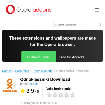
Preskočiť
na
hlavný
obsah
These extensions and wallpapers are made
for the
Opera browser
.
Stiahnuť Operu
Free for Android
Domov
Rozšírenia
Počet stiahnutí
Odnoklassniki Download‎
Odnoklassniki Download
autor:
oktools
3.9
Vaše hodnotenie
/ 5
Celkový počet hodnotení:
42