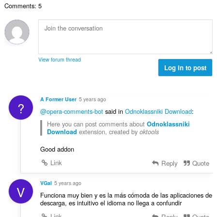
č
d
Comments: 5
v
n
e
n
ý
í
t
o
p
:
h
t
o
o
e
č
d
n
e
n
View forum thread
í
t
Log in to post
o
:
h
t
o
e
d
n
A Former User
5 years ago
?
n
í
@opera-comments-bot
said in
Odnoklassniki Download
:
o
:
Here you can post comments about
t
Odnoklassniki
extension, created by
Download
oktools
e
n
Good addon
í
Link
:
Reply
Quote
VGal
5 years ago
V
Funciona muy bien y es la más cómoda de las aplicaciones de
descarga, es intuitivo el idioma no llega a confundir
Link
Reply
Quote