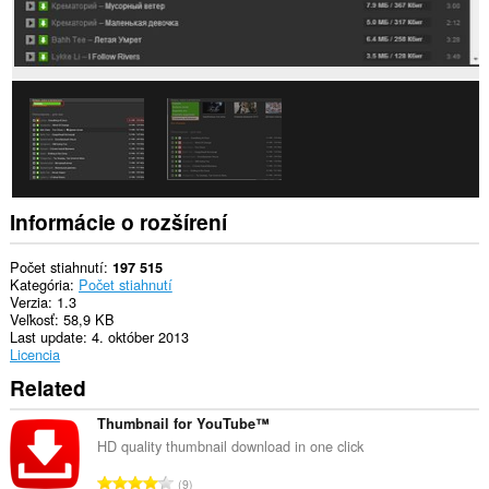
Informácie o rozšírení
Počet stiahnutí
197 515
Kategória
Počet stiahnutí
Verzia
1.3
Veľkosť
58,9 KB
Last update
4. október 2013
Licencia
Related
Thumbnail for YouTube™
HD quality thumbnail download in one click
C
9