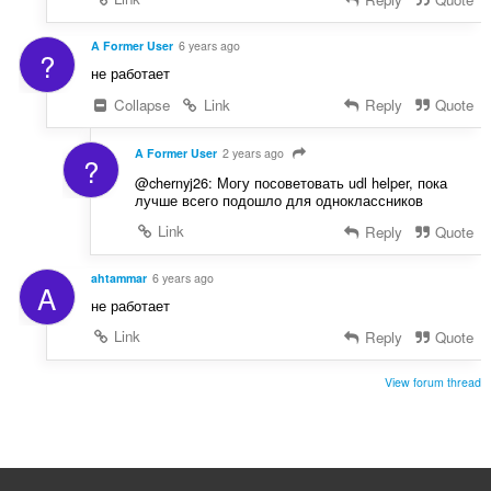
A Former User
6 years ago
?
не работает
Collapse
Link
Reply
Quote
A Former User
2 years ago
?
@chernyj26: Могу посоветовать udl helper, пока
лучше всего подошло для одноклассников
Link
Reply
Quote
ahtammar
6 years ago
A
не работает
Link
Reply
Quote
View forum thread