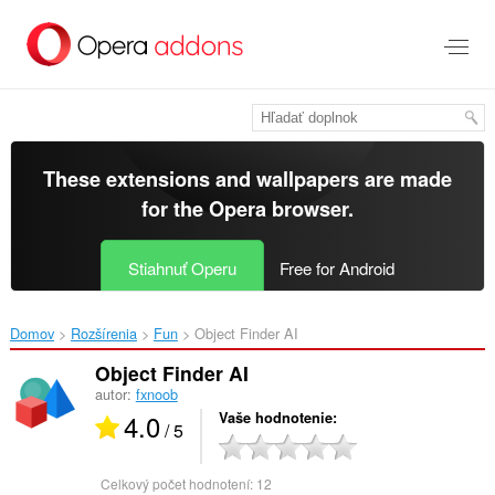
Preskočiť
na
hlavný
obsah
These extensions and wallpapers are made
for the
Opera browser
.
Stiahnuť Operu
Free for Android
Domov
Rozšírenia
Fun
Object Finder AI‎
Object Finder AI
autor:
fxnoob
4.0
Vaše hodnotenie
/ 5
Celkový počet hodnotení:
12