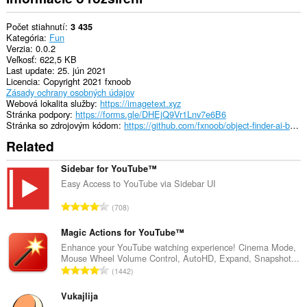
communicate
with
this
Počet stiahnutí
3 435
extension.
Kategória
Fun
Verzia
0.0.2
Veľkosť
622,5 KB
Last update
25. jún 2021
Licencia
Copyright 2021 fxnoob
Zásady ochrany osobných údajov
Webová lokalita služby
https://imagetext.xyz
Stránka podpory
https://forms.gle/DHEjQ9Vr1Lnv7e6B6
Stránka so zdrojovým kódom
https://github.com/fxnoob/object-finder-ai-browser-extension
Related
Sidebar for YouTube™
Easy Access to YouTube via Sidebar UI
C
708
e
l
Magic Actions for YouTube™
k
Enhance your YouTube watching experience! Cinema Mode,
Mouse Wheel Volume Control, AutoHD, Expand, Snapshot...
o
C
1442
v
e
ý
l
Vukajlija
p