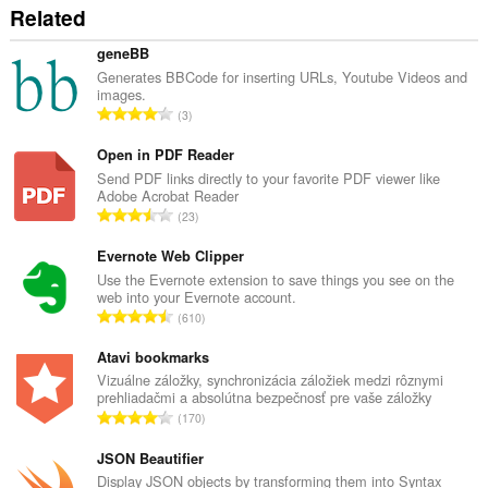
Related
geneBB
Generates BBCode for inserting URLs, Youtube Videos and
images.
C
3
e
l
Open in PDF Reader
k
Send PDF links directly to your favorite PDF viewer like
Adobe Acrobat Reader
o
C
23
v
e
ý
l
Evernote Web Clipper
p
k
Use the Evernote extension to save things you see on the
o
web into your Evernote account.
o
č
C
610
v
e
e
ý
t
l
Atavi bookmarks
p
h
k
Vizuálne záložky, synchronizácia záložiek medzi rôznymi
o
o
prehliadačmi a absolútna bezpečnosť pre vaše záložky
o
č
C
d
170
v
e
e
n
ý
t
l
JSON Beautifier
o
p
h
k
t
Display JSON objects by transforming them into Syntax