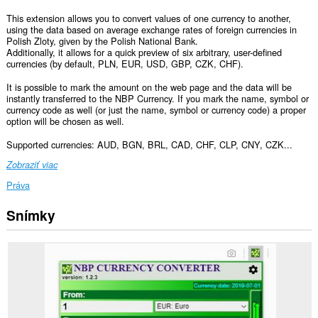
This extension allows you to convert values of one currency to another,
using the data based on average exchange rates of foreign currencies in
Polish Zloty, given by the Polish National Bank.
Additionally, it allows for a quick preview of six arbitrary, user-defined
currencies (by default, PLN, EUR, USD, GBP, CZK, CHF).
It is possible to mark the amount on the web page and the data will be
instantly transferred to the NBP Currency. If you mark the name, symbol or
currency code as well (or just the name, symbol or currency code) a proper
option will be chosen as well.
Supported currencies: AUD, BGN, BRL, CAD, CHF, CLP, CNY, CZK...
Zobraziť viac
Práva
Snímky
Toto
rozšírenie
má
prístup
k
vašim
dátam
na
všetkých