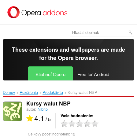
Preskočiť
na
hlavný
obsah
These extensions and wallpapers are made
for the
Opera browser
.
Stiahnuť Operu
Free for Android
Domov
Rozšírenia
Produktivita
Kursy walut NBP‎
Kursy walut NBP
autor:
Nibito
4.1
Vaše hodnotenie
/ 5
Celkový počet hodnotení:
12