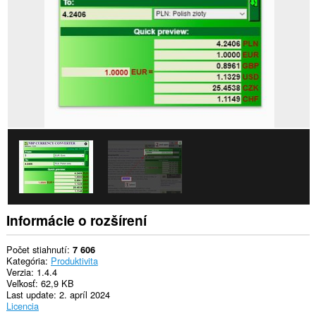
webových
stránkach.
Toto
rozšírenie
má
prístup
k
vašim
dátam
na
niektorých
webových
stránkach.
Informácie o rozšírení
Počet stiahnutí
7 606
Kategória
Produktivita
Verzia
1.4.4
Veľkosť
62,9 KB
Last update
2. apríl 2024
Licencia