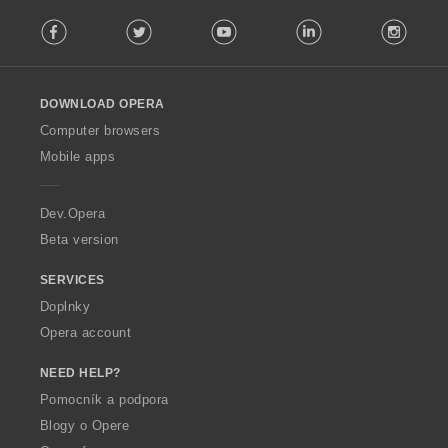
F
Facebook
Twitter
Youtube
LinkedIn
Instag
o
l
l
o
DOWNLOAD OPERA
w
O
Computer browsers
p
Mobile apps
e
r
a
Dev.Opera
Beta version
SERVICES
Doplnky
Opera account
NEED HELP?
Pomocník a podpora
Blogy o Opere