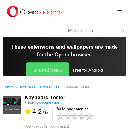
Preskočiť
na
hlavný
obsah
These extensions and wallpapers are made
for the
Opera browser
.
Stiahnuť Operu
Free for Android
Domov
Rozšírenia
Produktivita
Keyboard Tester‎
Keyboard Tester
autor:
keyboardtester
4.2
Vaše hodnotenie
/ 5
Celkový počet hodnotení:
2