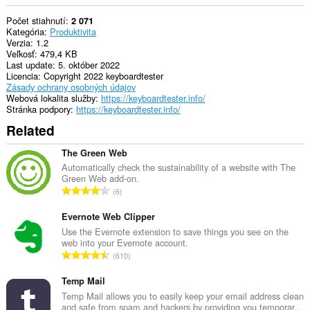
Počet stiahnutí
2 071
Kategória
Produktivita
Verzia
1.2
Veľkosť
479,4 KB
Last update
5. október 2022
Licencia
Copyright 2022 keyboardtester
Zásady ochrany osobných údajov
Webová lokalita služby
https://keyboardtester.info/
Stránka podpory
https://keyboardtester.info/
Related
The Green Web
Automatically check the sustainability of a website with The
Green Web add-on.
C
6
e
l
Evernote Web Clipper
k
Use the Evernote extension to save things you see on the
web into your Evernote account.
o
C
610
v
e
ý
l
Temp Mail
p
k
Temp Mail allows you to easily keep your email address clean
o
and safe from spam and hackers by providing you temporar...
o