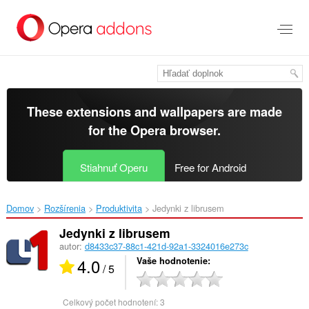
Preskočiť
na
hlavný
obsah
These extensions and wallpapers are made
for the
Opera browser
.
Stiahnuť Operu
Free for Android
Domov
Rozšírenia
Produktivita
Jedynki z librusem‎
Jedynki z librusem
autor:
d8433c37-88c1-421d-92a1-3324016e273c
4.0
Vaše hodnotenie
/ 5
Celkový počet hodnotení:
3