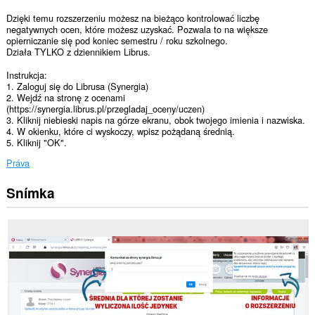
Dzięki temu rozszerzeniu możesz na bieżąco kontrolować liczbę
negatywnych ocen, które możesz uzyskać. Pozwala to na większe
opierniczanie się pod koniec semestru / roku szkolnego.
Działa TYLKO z dziennikiem Librus.
Instrukcja:
1. Zaloguj się do Librusa (Synergia)
2. Wejdź na stronę z ocenami
(https://synergia.librus.pl/przegladaj_oceny/uczen)
3. Kliknij niebieski napis na górze ekranu, obok twojego imienia i nazwiska.
4. W okienku, które ci wyskoczy, wpisz pożądaną średnią.
5. Kliknij "OK".
Práva
Snímka
Toto
rozšírenie
má
prístup
k
vašim
dátam
na
niektorých
webových
stránkach.