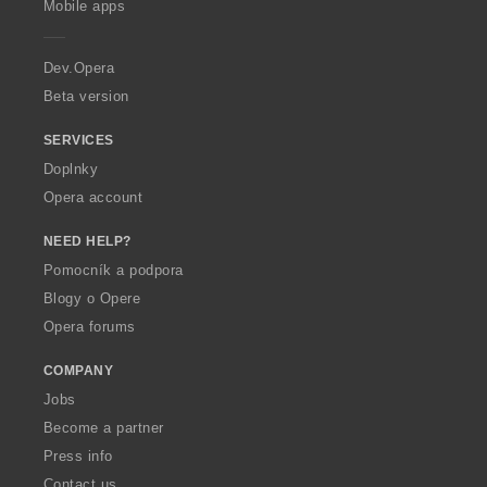
Mobile apps
e
r
a
Dev.Opera
Beta version
SERVICES
Doplnky
Opera account
NEED HELP?
Pomocník a podpora
Blogy o Opere
Opera forums
COMPANY
Jobs
Become a partner
Press info
Contact us