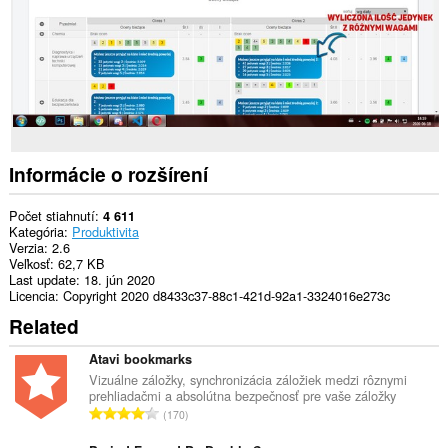
Informácie o rozšírení
Počet stiahnutí
4 611
Kategória
Produktivita
Verzia
2.6
Veľkosť
62,7 KB
Last update
18. jún 2020
Licencia
Copyright 2020 d8433c37-88c1-421d-92a1-3324016e273c
Related
Atavi bookmarks
Vizuálne záložky, synchronizácia záložiek medzi rôznymi
prehliadačmi a absolútna bezpečnosť pre vaše záložky
C
170
e