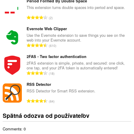
l
Period Formed By Double Space
k
This extension turns double spaces into period and space.
o
C
2
v
e
ý
l
Evernote Web Clipper
p
k
Use the Evernote extension to save things you see on the
o
web into your Evernote account.
o
č
C
610
v
e
e
ý
t
l
2FAS - Two factor authentication
p
h
k
2FAS extension is simple, private, and secured: one click,
o
o
one tap, and your 2FA token is automatically entered!
o
č
C
d
18
v
e
e
n
ý
t
l
RSS Detector
o
p
h
k
t
RSS Detector for Smart RSS extension.
o
o
o
e
č
C
d
64
v
n
e
e
n
ý
í
t
l
o
Spätná odozva od používateľov
p
:
h
k
t
o
o
o
e
č
d
Comments: 0
v
n
e