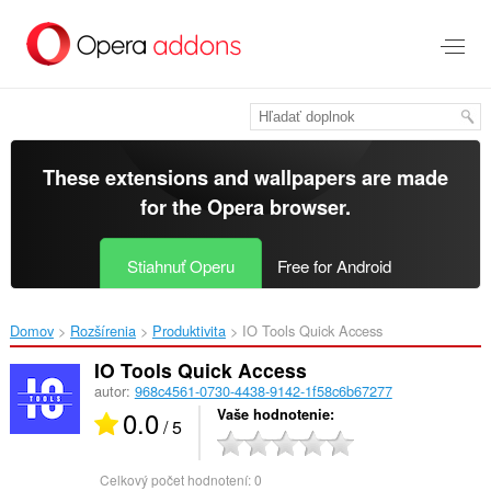
Preskočiť
na
hlavný
obsah
These extensions and wallpapers are made
for the
Opera browser
.
Stiahnuť Operu
Free for Android
Domov
Rozšírenia
Produktivita
IO Tools Quick Access‎
IO Tools Quick Access
autor:
968c4561-0730-4438-9142-1f58c6b67277
0.0
Vaše hodnotenie
/ 5
Celkový počet hodnotení:
0