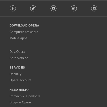
F
:
Facebook
Twitter
Youtube
LinkedIn
Instag
o
l
l
o
DOWNLOAD OPERA
w
O
Computer browsers
p
Mobile apps
e
r
a
Dev.Opera
Beta version
SERVICES
Doplnky
Opera account
NEED HELP?
Pomocník a podpora
Blogy o Opere