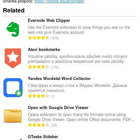
Stránka podpory
https://iotools.cloud/contact/
Related
Evernote Web Clipper
Use the Evernote extension to save things you see on the
web into your Evernote account.
C
610
e
l
Atavi bookmarks
k
Vizuálne záložky, synchronizácia záložiek medzi rôznymi
prehliadačmi a absolútna bezpečnosť pre vaše záložky
o
C
170
v
e
ý
l
Yandex Wordstat Word Collector
p
k
Сбор фраз и минус-слов в Яндекс Wordstat. Данные
o
хранятся локально.
o
č
C
1
v
e
e
ý
t
l
Open with Google Drive Viewer
p
h
k
Opera extension to open many file formats online using
o
o
Google Drive Viewer. Open online Office documents, PDF...
o
č
C
d
23
v
e
e
n
ý
t
l
GTasks Sidebar
o
p