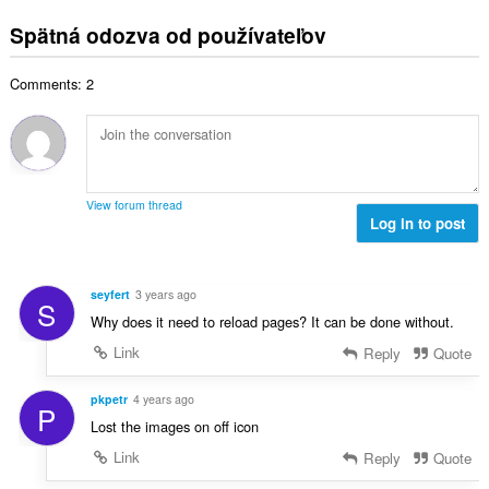
e
n
ý
í
t
l
o
Spätná odozva od používateľov
p
:
h
k
t
o
o
o
e
č
d
Comments: 2
v
n
e
n
ý
í
t
o
p
:
h
t
o
o
e
č
d
n
e
n
View forum thread
í
t
Log in to post
o
:
h
t
o
e
d
n
seyfert
3 years ago
S
n
í
Why does it need to reload pages? It can be done without.
o
:
t
Link
Reply
Quote
e
n
pkpetr
4 years ago
P
í
Lost the images on off icon
:
Link
Reply
Quote