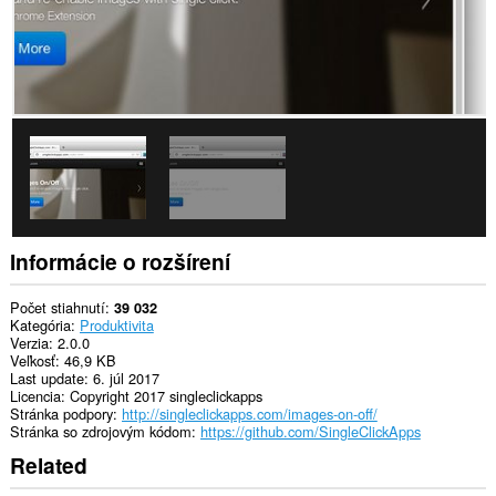
súbory
cookie,
JavaScript
a
doplnky
Toto
rozšírenie
má
prístup
k
vašim
listom
a
aktivite
Informácie o rozšírení
prehliadania.
Počet stiahnutí
39 032
Kategória
Produktivita
Verzia
2.0.0
Veľkosť
46,9 KB
Last update
6. júl 2017
Licencia
Copyright 2017 singleclickapps
Stránka podpory
http://singleclickapps.com/images-on-off/
Stránka so zdrojovým kódom
https://github.com/SingleClickApps
Related