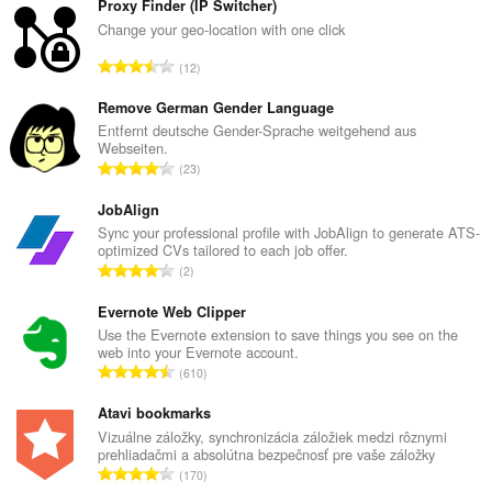
Proxy Finder (IP Switcher)
Change your geo-location with one click
C
12
e
l
Remove German Gender Language
k
Entfernt deutsche Gender-Sprache weitgehend aus
Webseiten.
o
C
23
v
e
ý
l
JobAlign
p
k
Sync your professional profile with JobAlign to generate ATS-
o
optimized CVs tailored to each job offer.
o
č
C
2
v
e
e
ý
t
l
Evernote Web Clipper
p
h
k
Use the Evernote extension to save things you see on the
o
o
web into your Evernote account.
o
č
C
d
610
v
e
e
n
ý
t
l
Atavi bookmarks
o
p
h
k
t
Vizuálne záložky, synchronizácia záložiek medzi rôznymi
o
o
prehliadačmi a absolútna bezpečnosť pre vaše záložky
o
e
č
C
d
170
v
n
e