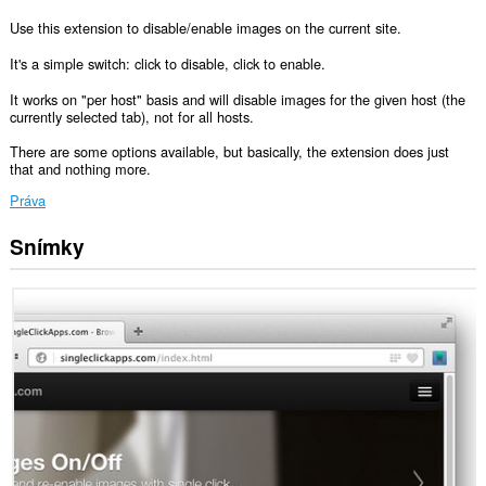
Use this extension to disable/enable images on the current site.
It's a simple switch: click to disable, click to enable.
It works on "per host" basis and will disable images for the given host (the
currently selected tab), not for all hosts.
There are some options available, but basically, the extension does just
that and nothing more.
Práva
Snímky
Toto
dokáže
upraviť
nastavenia
určujúce,
či
webové
lokality
môžu
používať
funkcie,
ako
sú
napríklad