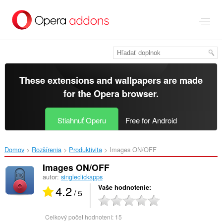
Preskočiť
na
hlavný
obsah
These extensions and wallpapers are made
for the
Opera browser
.
Stiahnuť Operu
Free for Android
Domov
Rozšírenia
Produktivita
Images ON/OFF‎
Images ON/OFF
autor:
singleclickapps
4.2
Vaše hodnotenie
/ 5
Celkový počet hodnotení:
15