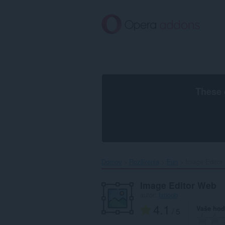
Preskočiť
na
hlavný
obsah
These 
Domov
Rozšírenia
Fun
Image Editor
Image Editor Web
autor:
fxnoob
4.1
Vaše hod
/ 5