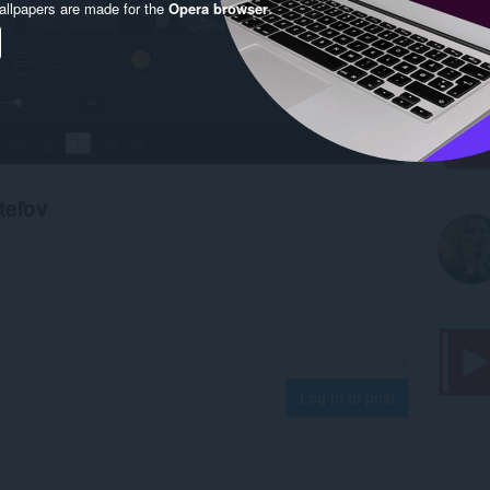
llpapers are made for the
Opera browser
.
teľov
Log in to post