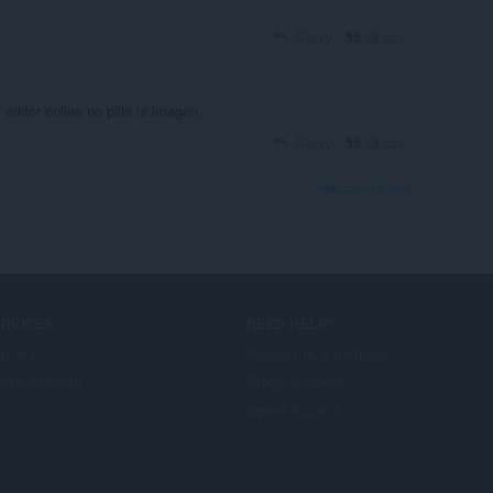
Reply
Quote
editor online no pilla la imagen.
Reply
Quote
View forum thread
ERVICES
NEED HELP?
plnky
Pomocník a podpora
era account
Blogy o Opere
Opera forums