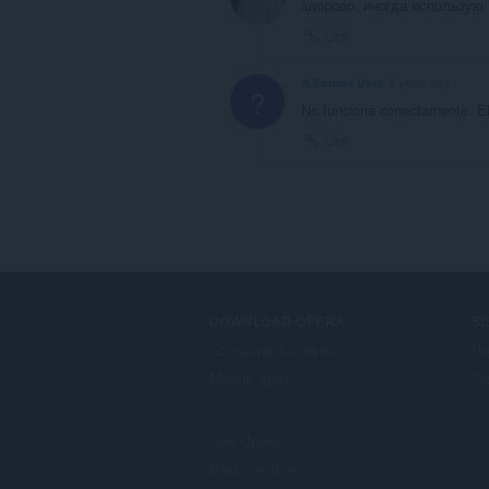
здорово, иногда использую
Link
A Former User
4 years ago
?
No funciona correctamente. El 
Link
DOWNLOAD OPERA
S
Computer browsers
Do
Mobile apps
Op
Dev.Opera
Beta version