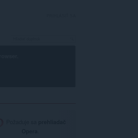
PRIHLÁSIŤ SA
rowser
.
Požaduje sa
prehliadač
Opera
.