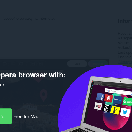
 ľubovoľné obrázky na internete.
Infor
Počet st
Kategór
Verzia
Veľkosť
Last up
Licencia
Zásady 
Webová l
Stránka
pera browser with:
Stránka
ker
Rela
eru
Free for Mac