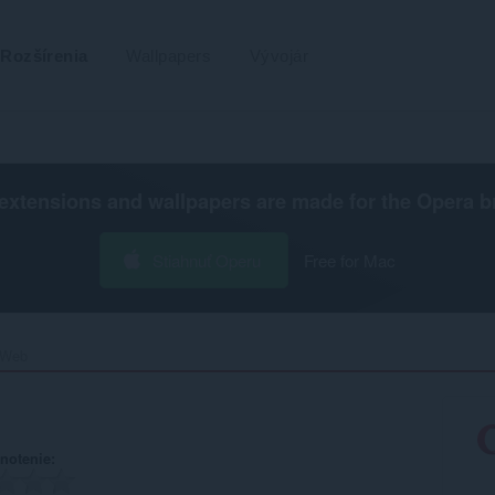
Rozšírenia
Wallpapers
Vývojár
extensions and wallpapers are made for the
Opera b
Stiahnuť Operu
Free for Mac
 Web‎
notenie