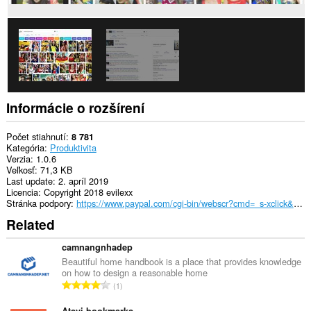
a
aktivite
prehliadania.
Informácie o rozšírení
Počet stiahnutí
8 781
Kategória
Produktivita
Verzia
1.0.6
Veľkosť
71,3 KB
Last update
2. apríl 2019
Licencia
Copyright 2018 evilexx
Stránka podpory
https://www.paypal.com/cgi-bin/webscr?cmd=_s-xclick&hosted_button_id=SLHFMF373Z9GG&source=url
Related
camnangnhadep
Beautiful home handbook is a place that provides knowledge
on how to design a reasonable home
C
1
e