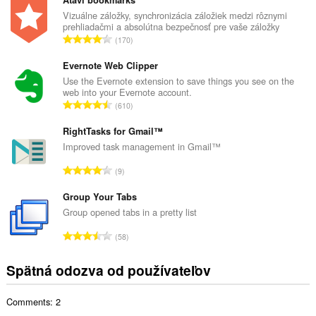
l
Atavi bookmarks
k
Vizuálne záložky, synchronizácia záložiek medzi rôznymi
prehliadačmi a absolútna bezpečnosť pre vaše záložky
o
C
170
v
e
ý
l
Evernote Web Clipper
p
k
Use the Evernote extension to save things you see on the
o
web into your Evernote account.
o
č
C
610
v
e
e
ý
t
l
RightTasks for Gmail™
p
h
k
Improved task management in Gmail™
o
o
o
č
C
d
9
v
e
e
n
ý
t
l
Group Your Tabs
o
p
h
k
t
Group opened tabs in a pretty list
o
o
o
e
č
C
d
58
v
n
e
e
n
ý
í
t
l
o
Spätná odozva od používateľov
p
:
h
k
t
o
o
o
e
č
d
Comments: 2
v
n
e
n