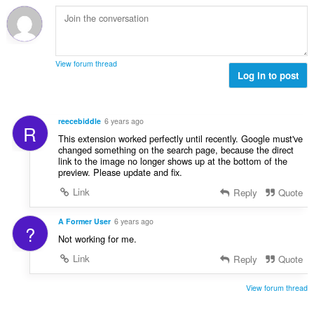
ý
í
t
o
p
:
h
t
o
o
e
č
d
n
e
n
View forum thread
í
t
Log in to post
o
:
h
t
o
e
d
n
reecebiddle
6 years ago
R
n
í
This extension worked perfectly until recently. Google must've
o
:
changed something on the search page, because the direct
t
link to the image no longer shows up at the bottom of the
e
preview. Please update and fix.
n
Link
Reply
Quote
í
:
A Former User
6 years ago
?
Not working for me.
Link
Reply
Quote
View forum thread