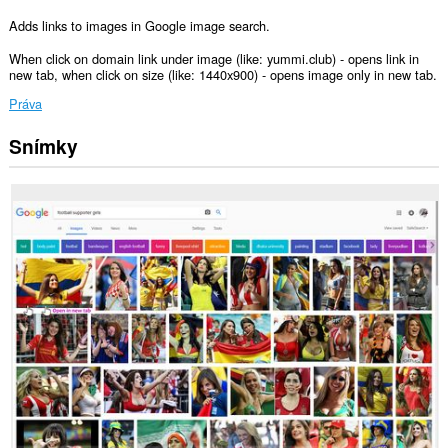
Adds links to images in Google image search.
When click on domain link under image (like: yummi.club) - opens link in
new tab, when click on size (like: 1440x900) - opens image only in new tab.
Práva
Snímky
Toto
rozšírenie
má
prístup
k
vašim
dátam
na
niektorých
webových
stránkach.
Toto
rozšírenie
má
prístup
k
vašim
listom