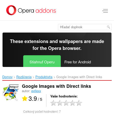
Preskočiť
na
hlavný
obsah
These extensions and wallpapers are made
for the
Opera browser
.
Stiahnuť Operu
Free for Android
Domov
Rozšírenia
Produktivita
Google Images with Direct links‎
Google Images with Direct links
autor:
evilexx
3.9
Vaše hodnotenie
/ 5
Celkový počet hodnotení:
7