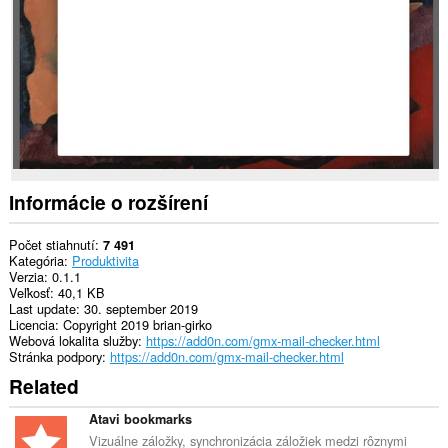
stránkach.
Toto
rozšírenie
dokáže
čítať
a
upravovať
vašu
históriu
prehliadania.
Informácie o rozšírení
Počet stiahnutí
7 491
Kategória
Produktivita
Verzia
0.1.1
Veľkosť
40,1 KB
Last update
30. september 2019
Licencia
Copyright 2019 brian-girko
Webová lokalita služby
https://add0n.com/gmx-mail-checker.html
Stránka podpory
https://add0n.com/gmx-mail-checker.html
Related
Atavi bookmarks
Vizuálne záložky, synchronizácia záložiek medzi rôznymi