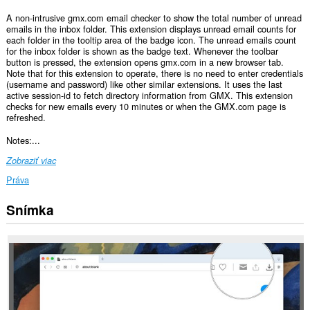
A non-intrusive gmx.com email checker to show the total number of unread
emails in the inbox folder. This extension displays unread email counts for
each folder in the tooltip area of the badge icon. The unread emails count
for the inbox folder is shown as the badge text. Whenever the toolbar
button is pressed, the extension opens gmx.com in a new browser tab.
Note that for this extension to operate, there is no need to enter credentials
(username and password) like other similar extensions. It uses the last
active session-id to fetch directory information from GMX. This extension
checks for new emails every 10 minutes or when the GMX.com page is
refreshed.
Notes:...
Zobraziť viac
Práva
Snímka
Toto
rozšírenie
má
prístup
k
vašim
dátam
na
niektorých
webových