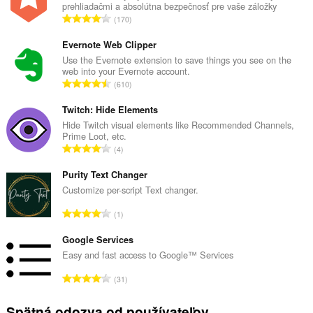
prehliadačmi a absolútna bezpečnosť pre vaše záložky
C
170
e
l
Evernote Web Clipper
k
Use the Evernote extension to save things you see on the
web into your Evernote account.
o
C
610
v
e
ý
l
Twitch: Hide Elements
p
k
Hide Twitch visual elements like Recommended Channels,
o
Prime Loot, etc.
o
č
C
4
v
e
e
ý
t
l
Purity Text Changer
p
h
k
Customize per-script Text changer.
o
o
o
č
C
d
1
v
e
e
n
ý
t
l
Google Services
o
p
h
k
t
Easy and fast access to Google™ Services
o
o
o
e
č
C
d
31
v
n
e
e
n
ý
í
t
l
o
Spätná odozva od používateľov
p
: