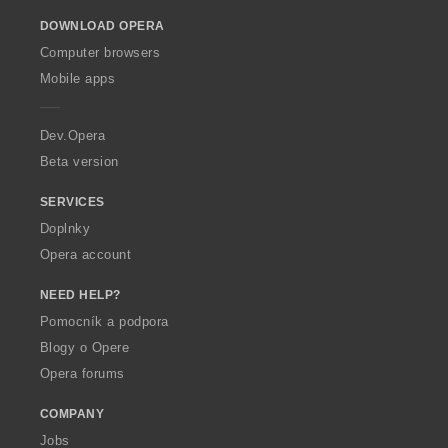
o
DOWNLOAD OPERA
w
O
Computer browsers
p
Mobile apps
e
r
a
Dev.Opera
Beta version
SERVICES
Doplnky
Opera account
NEED HELP?
Pomocník a podpora
Blogy o Opere
Opera forums
COMPANY
Jobs