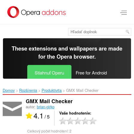
Preskočiť
na
hlavný
obsah
These extensions and wallpapers are made
for the
Opera browser
.
Stiahnuť Operu
Free for Android
Domov
Rozšírenia
Produktivita
GMX Mail Checker‎
GMX Mail Checker
autor:
brian-girko
4.1
Vaše hodnotenie
/ 5
Celkový počet hodnotení:
2