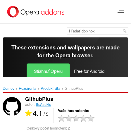
Preskočiť
na
hlavný
obsah
These extensions and wallpapers are made
for the
Opera browser
.
Stiahnuť Operu
Free for Android
Domov
Rozšírenia
Produktivita
GithubPlus‎
GithubPlus
autor:
ItsAzukio
4.1
Vaše hodnotenie
/ 5
Celkový počet hodnotení:
2