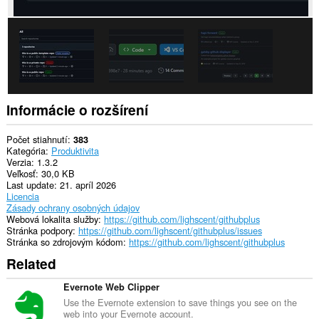
Informácie o rozšírení
Počet stiahnutí
383
Kategória
Produktivita
Verzia
1.3.2
Veľkosť
30,0 KB
Last update
21. apríl 2026
Licencia
Zásady ochrany osobných údajov
Webová lokalita služby
https://github.com/lighscent/githubplus
Stránka podpory
https://github.com/lighscent/githubplus/issues
Stránka so zdrojovým kódom
https://github.com/lighscent/githubplus
Related
Evernote Web Clipper
Use the Evernote extension to save things you see on the
web into your Evernote account.