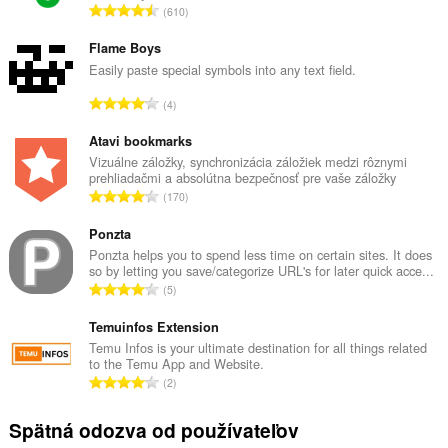
C
610
e
l
Flame Boys
k
Easily paste special symbols into any text field.
o
C
4
v
e
ý
l
Atavi bookmarks
p
k
Vizuálne záložky, synchronizácia záložiek medzi rôznymi
o
prehliadačmi a absolútna bezpečnosť pre vaše záložky
o
č
C
170
v
e
e
ý
t
l
Ponzta
p
h
k
Ponzta helps you to spend less time on certain sites. It does
o
o
so by letting you save/categorize URL's for later quick acce...
o
č
C
d
5
v
e
e
n
ý
t
l
Temuinfos Extension
o
p
h
k
t
Temu Infos is your ultimate destination for all things related
o
o
to the Temu App and Website.
o
e
č
C
d
2
v
n
e
e
n
ý
í
t
l
o
Spätná odozva od používateľov
p
:
h
k
t
o