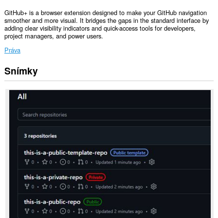
GitHub+ is a browser extension designed to make your GitHub navigation
smoother and more visual. It bridges the gaps in the standard interface by
adding clear visibility indicators and quick-access tools for developers,
project managers, and power users.
Práva
Snímky
Toto
rozšírenie
má
prístup
k
vašim
dátam
na
niektorých
webových
stránkach.