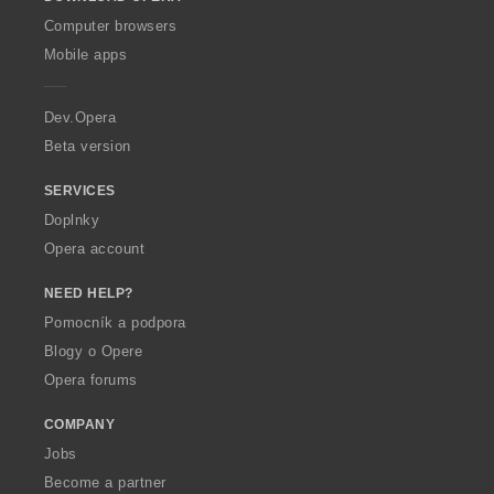
w
O
Computer browsers
p
Mobile apps
e
r
a
Dev.Opera
Beta version
SERVICES
Doplnky
Opera account
NEED HELP?
Pomocník a podpora
Blogy o Opere
Opera forums
COMPANY
Jobs
Become a partner