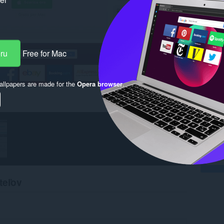
eru
Free for Mac
llpapers are made for the
Opera browser
.
teľov