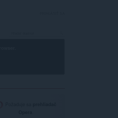
PRIHLÁSIŤ SA
rowser
.
Požaduje sa
prehliadač
Opera
.