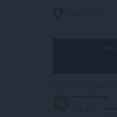
Preskočiť
na
hlavný
obsah
These 
Domov
Rozšírenia
Počet stiahnutí
Fr
Free File Sender
autor:
ulmdesign
4.3
Vaše hod
/ 5