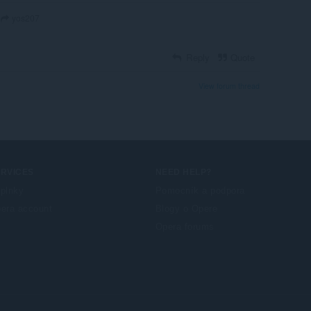
yos207
Reply
Quote
View forum thread
ERVICES
NEED HELP?
plnky
Pomocník a podpora
era account
Blogy o Opere
Opera forums