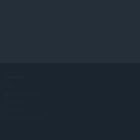
COMPANY
Jobs
Become a partner
Press info
Contact us
Informácie o Opere