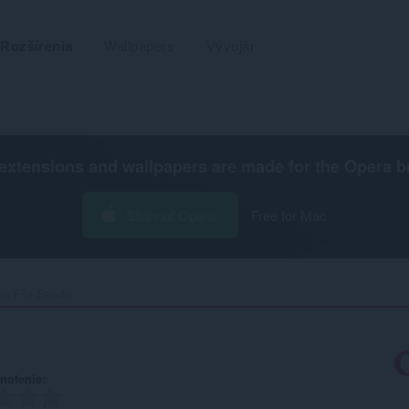
Rozšírenia
Wallpapers
Vývojár
extensions and wallpapers are made for the
Opera b
Stiahnuť Operu
Free for Mac
ee File Sender‎
notenie