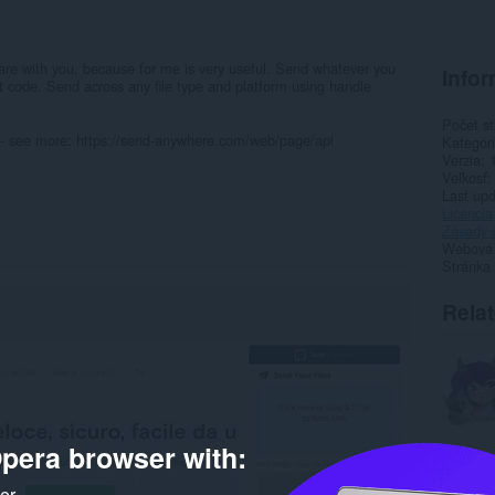
hare with you, because for me is very useful. Send whatever you
Infor
t code. Send across any file type and platform using handle
Počet st
- see more: https://send-anywhere.com/web/page/api
Kategór
Verzia
Veľkosť
Last up
Licencia
Zásady 
Webová l
Stránka
Rela
pera browser with:
ker