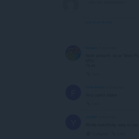
View forum thread
haagan
2 years ago
Nicht schlecht, da ja "Mein Flo
MfG:
TL-44
Link
Fred-Brown
2 years ago
F
Very useful addon
Link
yos207
4 years ago
Y
Works beautifully, easy to use
Collapse
Link