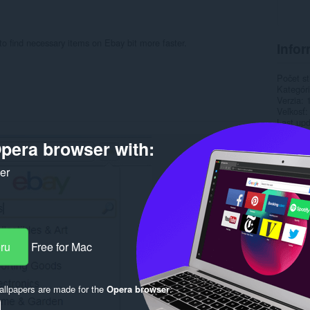
 to find necessary items on Ebay bit more faster.
Infor
Počet st
Kategór
Verzia
Veľkosť
Last up
Licencia
pera browser with:
Rela
ker
eru
Free for Mac
llpapers are made for the
Opera browser
.