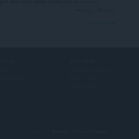
o to other country specific sub-sites such as
ebay.co.uk
Reply
Quote
View forum thread
ERVICES
NEED HELP?
plnky
Pomocník a podpora
era account
Blogy o Opere
Opera forums
© Opera Software
Privacy
Terms of Service