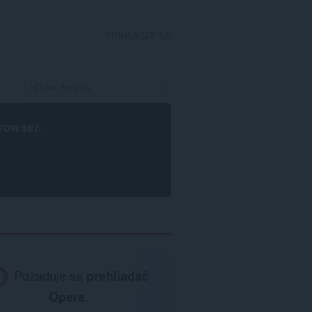
PRIHLÁSIŤ SA
rowser
.
Požaduje sa
prehliadač
Opera
.