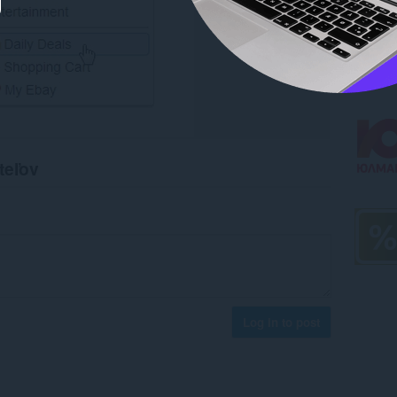
teľov
Log in to post