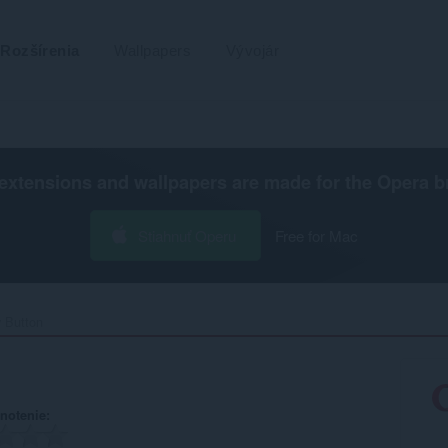
Rozšírenia
Wallpapers
Vývojár
extensions and wallpapers are made for the
Opera b
Stiahnuť Operu
Free for Mac
 Button‎
notenie