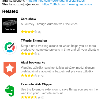
Stránka podpory
https://github.com/hewenguang/circle/issues
Stránka so zdrojovým kódom
https://github.com/hewenguang/circle
Related
Cars show
A Journey Through Automotive Excellence
C
6
e
l
TMetric Extension
k
Simple time tracking extension which helps you be more
productive, complete projects in time and bill your clients c...
o
C
7
v
e
ý
l
Atavi bookmarks
p
k
Vizuálne záložky, synchronizácia záložiek medzi rôznymi
o
prehliadačmi a absolútna bezpečnosť pre vaše záložky
o
č
C
170
v
e
e
ý
t
l
Evernote Web Clipper
p
h
k
Use the Evernote extension to save things you see on the
o
o
web into your Evernote account.
o
č
C
d
610
v
e
e
n
ý
t