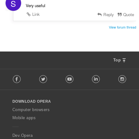
S
í
Very useful
:
Link
Reply
Quote
View forum thread
Top
F
Facebook
Twitter
Youtube
LinkedIn
Instag
o
l
l
o
DOWNLOAD OPERA
w
O
Computer browsers
p
Mobile apps
e
r
a
Dev.Opera