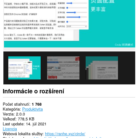
Toto
rozšírenie
má
prístup
k
vašim
dátam
na
niektorých
webových
stránkach.
Informácie o rozšírení
Počet stiahnutí
1 768
Kategória
Produktivita
Verzia
2.0.0
Veľkosť
778,5 KB
Last update
14. júl 2021
Licencia
Webová lokalita služby
https://ranhe.xyz/circle/