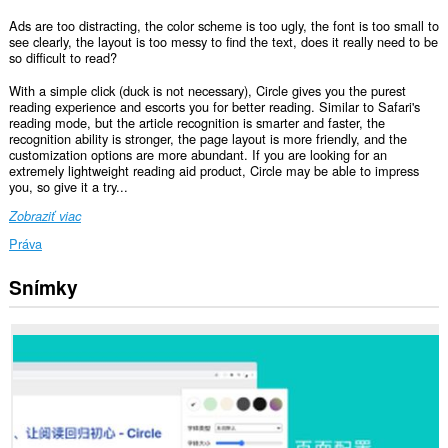
Ads are too distracting, the color scheme is too ugly, the font is too small to
see clearly, the layout is too messy to find the text, does it really need to be
so difficult to read?
With a simple click (duck is not necessary), Circle gives you the purest
reading experience and escorts you for better reading. Similar to Safari's
reading mode, but the article recognition is smarter and faster, the
recognition ability is stronger, the page layout is more friendly, and the
customization options are more abundant. If you are looking for an
extremely lightweight reading aid product, Circle may be able to impress
you, so give it a try...
Zobraziť viac
Práva
Snímky
Toto
rozšírenie
má
prístup
k
vašim
dátam
na
všetkých
webových
stránkach.