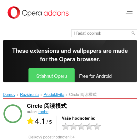
Preskočiť
na
hlavný
obsah
These extensions and wallpapers are made
for the
Opera browser
.
Stiahnuť Operu
Free for Android
Domov
Rozšírenia
Produktivita
Circle 阅读模式‎
Circle 阅读模式
autor:
ranhe
4.1
Vaše hodnotenie
/ 5
Celkový počet hodnotení:
4