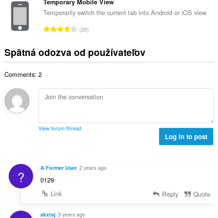
l
Temporary Mobile View
o
p
h
k
t
Temporarily switch the current tab into Android or iOS view
o
o
o
e
č
C
d
20
v
n
e
e
n
ý
í
t
l
o
Spätná odozva od používateľov
p
:
h
k
t
o
o
o
e
č
d
Comments: 2
v
n
e
n
ý
í
t
o
p
:
h
t
o
o
e
č
d
n
e
n
View forum thread
í
t
Log in to post
o
:
h
t
o
e
d
n
A Former User
2 years ago
?
n
í
0129
o
:
t
Link
Reply
Quote
e
n
skxtsj
3 years ago