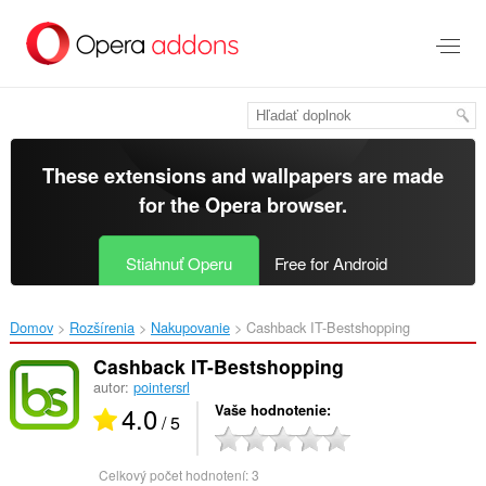
Preskočiť
na
hlavný
obsah
These extensions and wallpapers are made
for the
Opera browser
.
Stiahnuť Operu
Free for Android
Domov
Rozšírenia
Nakupovanie
Cashback IT-Bestshopping‎
Cashback IT-Bestshopping
autor:
pointersrl
4.0
Vaše hodnotenie
/ 5
Celkový počet hodnotení:
3