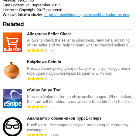
Last update
21. september 2017
Licencia
Copyright 2017 pointersrl
Webová lokalita služby
https://it.bestshopping.com/cashback-alert-extension.html
Related
Aliexpress Seller Check
Allows to check the seller in Aliexpress, view detailed rating
of the seller and will help to learn what is checked sellers o...
C
12
e
l
Książkowa Cebula
k
Pokazuje ceny przeglądanych książek w innych księgarniach
(obsługuje najpopularniejsze księgarnie w Polsce)
o
C
7
v
e
ý
l
eSnipe Snipe Tool
p
k
Places a Snipe button on eBay auction pages. When clicked,
o
the item will be added to our website to be bid on in the fin...
o
č
C
3
v
e
e
ý
t
l
Анализатор обменников КурсЕксперт
p
h
k
KursExpert - exchangers analyzer, monitoring of e-currency
o
o
exchangers.
o
č
C
d
2120