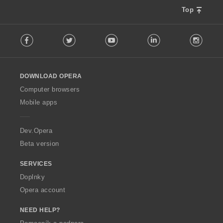
e
n
Top
í
F
:
Facebook
Twitter
Youtube
LinkedIn
Instag
o
l
l
o
DOWNLOAD OPERA
w
O
Computer browsers
p
Mobile apps
e
r
a
Dev.Opera
Beta version
SERVICES
Doplnky
Opera account
NEED HELP?