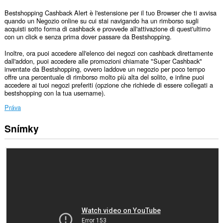
Bestshopping Cashback Alert è l'estensione per il tuo Browser che ti avvisa
quando un Negozio online su cui stai navigando ha un rimborso sugli
acquisti sotto forma di cashback e provvede all'attivazione di quest'ultimo
con un click e senza prima dover passare da Bestshopping.
Inoltre, ora puoi accedere all'elenco dei negozi con cashback direttamente
dall'addon, puoi accedere alle promozioni chiamate "Super Cashback"
inventate da Bestshopping, ovvero laddove un negozio per poco tempo
offre una percentuale di rimborso molto più alta del solito, e infine puoi
accedere ai tuoi negozi preferiti (opzione che richiede di essere collegati a
bestshopping con la tua username).
Práva
Snímky
Toto
rozšírenie
má
prístup
k
vašim
dátam
na
všetkých
webových
stránkach.