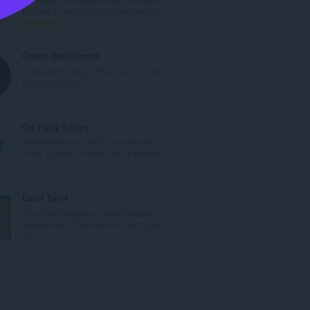
o
all tabs in a not focused workspace
v
C
4
ý
e
p
l
Green Rat Control
o
k
A Guide to Hassle Free, Clean and
č
o
Hygienic Home.
e
v
C
0
t
ý
e
h
p
l
Go Party Script
o
o
k
Accelerate your sales by using Go
d
č
o
Party Scripts for your next Faceboo...
n
e
v
C
0
o
t
ý
e
t
h
p
l
Devil Tarot
e
o
o
k
The DevilTarot is an Informational
n
d
č
o
Based blog. The Devil in Tarot Dec...
í
n
e
v
C
0
:
o
t
ý
e
t
h
p
l
e
o
o
k
n
d
č
o
í
n
e
v