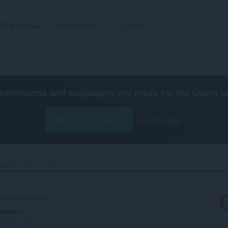
Rozšírenia
Wallpapers
Vývojár
extensions and wallpapers are made for the
Opera b
Stiahnuť Operu
Free for Mac
dania
Cafe Smooker‎
b6e-0dff0d3df3a4
notenie