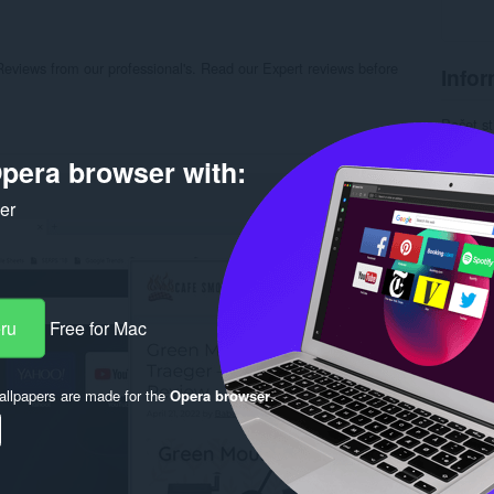
eviews from our professional's. Read our Expert reviews before
Infor
Počet st
Kategór
Verzia
pera browser with:
Veľkosť
Last up
ker
Licencia
Zásady 
Webová l
Stránka
Rela
eru
Free for Mac
llpapers are made for the
Opera browser
.