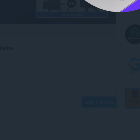
teľov
Log in to post