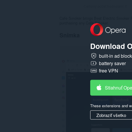
Celkový počet hodnotení:
0
Cafe Smoker brings Best Electric Smoker R
purchasing any Cafe Smoker.
Snímka
Download O
built-in ad bloc
battery saver
free VPN
Stiahnuť Op
These extensions and wa
Zobraziť všetko