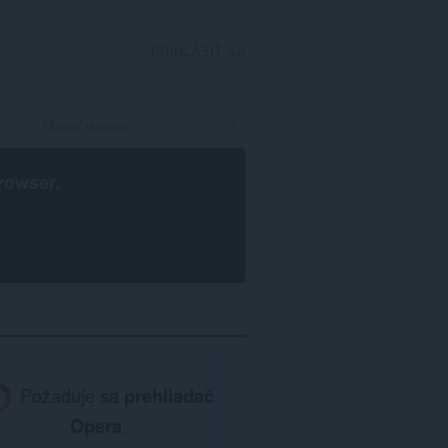
PRIHLÁSIŤ SA
rowser
.
Požaduje sa
prehliadač
Opera
.