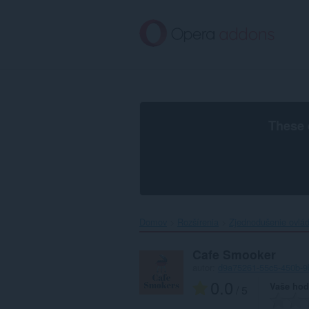
Preskočiť
na
hlavný
obsah
These 
Domov
Rozšírenia
Zjednodušenie ovlá
Cafe Smooker
autor:
d9a75261-55c5-450b-9
0.0
Vaše hod
/ 5