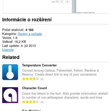
vašim
listom
a
aktivite
prehliadania.
Informácie o rozšírení
Počet stiahnutí
4 163
Kategória
Správy a počasie
Verzia
1.6
Veľkosť
18,2 KB
Last update
4. júl 2013
Licencia
Related
Temperature Converter
Convert among Celsius, Fahrenheit, Kelvin, Rankine &
Reamur. Create direct link to any of your conversions
C
6
e
l
Character Count
k
Count the letters in the text. Also provide information related
to number of non-whitespace characters, words and lines
o
C
4
v
e
ý