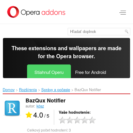
Preskočiť
na
hlavný
obsah
These extensions and wallpapers are made
for the
Opera browser
.
Stiahnuť Operu
Free for Android
Domov
Rozšírenia
Správy a počasie
BazQux Notifier‎
BazQux Notifier
autor:
kösz
4.0
Vaše hodnotenie
/ 5
Celkový počet hodnotení:
3