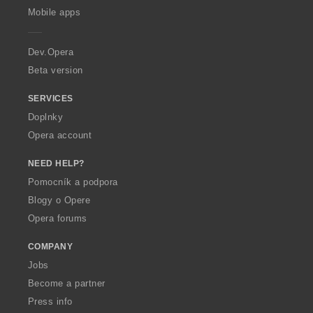
p
Mobile apps
e
r
a
Dev.Opera
Beta version
SERVICES
Doplnky
Opera account
NEED HELP?
Pomocník a podpora
Blogy o Opere
Opera forums
COMPANY
Jobs
Become a partner
Press info