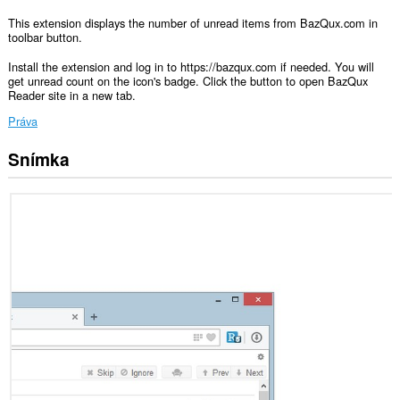
This extension displays the number of unread items from BazQux.com in
toolbar button.
Install the extension and log in to https://bazqux.com if needed. You will
get unread count on the icon's badge. Click the button to open BazQux
Reader site in a new tab.
Práva
Snímka
Toto
rozšírenie
má
prístup
k
vašim
dátam
na
niektorých
webových
stránkach.
Toto
rozšírenie
má
prístup
k