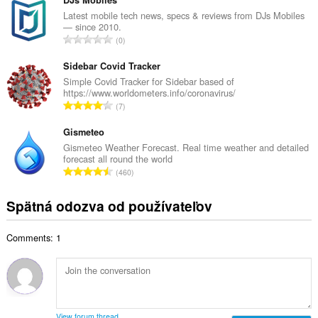
l
DJs Mobiles
p
k
Latest mobile tech news, specs & reviews from DJs Mobiles
o
— since 2010.
o
č
C
0
v
e
e
ý
t
l
Sidebar Covid Tracker
p
h
k
Simple Covid Tracker for Sidebar based of
o
o
https://www.worldometers.info/coronavirus/
o
č
C
d
7
v
e
e
n
ý
t
l
Gismeteo
o
p
h
k
t
Gismeteo Weather Forecast. Real time weather and detailed
o
o
forecast all round the world
o
e
č
C
d
460
v
n
e
e
n
ý
í
t
l
o
Spätná odozva od používateľov
p
:
h
k
t
o
o
o
e
č
d
Comments: 1
v
n
e
n
ý
í
t
o
p
:
h
t
o
o
e
č
d
n
e
n
View forum thread