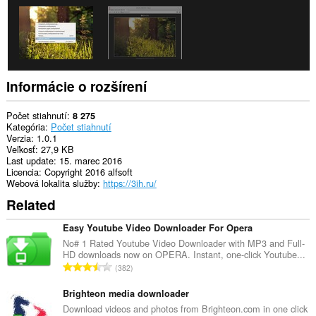
Informácie o rozšírení
Počet stiahnutí
8 275
Kategória
Počet stiahnutí
Verzia
1.0.1
Veľkosť
27,9 KB
Last update
15. marec 2016
Licencia
Copyright 2016 alfsoft
Webová lokalita služby
https://3ih.ru/
Related
Easy Youtube Video Downloader For Opera
No# 1 Rated Youtube Video Downloader with MP3 and Full-
HD downloads now on OPERA. Instant, one-click Youtube...
C
382
e
l
Brighteon media downloader
k
Download videos and photos from Brighteon.com in one click