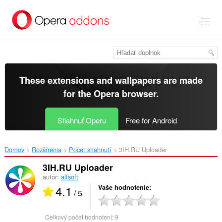
Preskočiť
na
hlavný
obsah
These extensions and wallpapers are made
for the
Opera browser
.
Stiahnuť Operu
Free for Android
Domov
Rozšírenia
Počet stiahnutí
3IH.RU Uploader‎
3IH.RU Uploader
autor:
alfsoft
4.1
Vaše hodnotenie
/ 5
Celkový počet hodnotení:
9