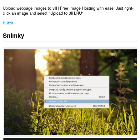
Upload webpage images to 3IH Free Image Hosting with ease! Just right-
click an image and select "Upload to 3IH.RU".
Práva
Snímky
Toto
rozšírenie
má
prístup
k
vašim
dátam
na
všetkých
webových
stránkach.
This
extension
can
write
data
into
the
clipboard.