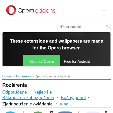
Preskočiť
na
hlavný
obsah
These extensions and wallpapers are made
for the
Opera browser
.
Stiahnuť Operu
Free for Android
Domov
Rozšírenia
Zjednodušenie ovládania
Rozšírenia
Odporúčané
Najlepšie
Súkromie a zabezpečenie
Bočný panel
Triedenie
Zjednodušenie ovládania
Viac...
a
Facebook Messenger
WhatsApp
VKontakte
Volume Master