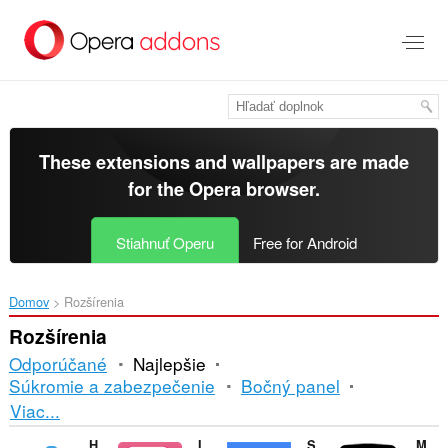
Preskočiť
na
hlavný
obsah
These extensions and wallpapers are made
for the
Opera browser
.
Stiahnuť Operu
Free for Android
Domov
Rozšírenia
Rozšírenia
Odporúčané
Najlepšie
Súkromie a zabezpečenie
Bočný panel
Triedenie
Viac...
a
History Eraser
Instagram Downloader (IDL Helper)
Sound Booster
Mytube for Youtube™