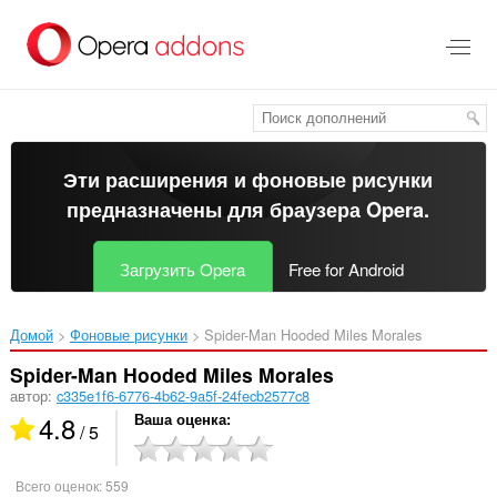
Пропустить
и
перейти
далее
Эти расширения и фоновые рисунки
предназначены для
браузера Opera
.
Загрузить Opera
Free for Android
Домой
Фоновые рисунки
Spider-Man Hooded Miles Morales‎
Spider-Man Hooded Miles Morales
автор:
c335e1f6-6776-4b62-9a5f-24fecb2577c8
4.8
Ваша оценка
/ 5
Всего оценок:
559