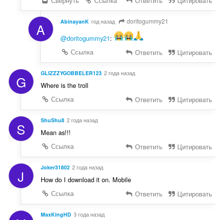
Свернуть
Ссылка
Ответить
Цитировать
doritogummy21
AbinayanK
год назад
A
@doritogummy21
:
Ссылка
Ответить
Цитировать
GLIZZZYGOBBELER123
2 года назад
G
Where is the troll
Ссылка
Ответить
Цитировать
ShuShu8
2 года назад
S
Mean as!!!
Ссылка
Ответить
Цитировать
Joker31802
2 года назад
J
How do I download it on. Mobile
Ссылка
Ответить
Цитировать
MaxKingHD
3 года назад