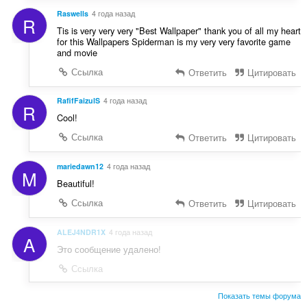
Raswells
4 года назад
R
Tis is very very very "Best Wallpaper" thank you of all my heart
for this Wallpapers Spiderman is my very very favorite game
and movie
Ссылка
Ответить
Цитировать
RafifFaizulS
4 года назад
R
Cool!
Ссылка
Ответить
Цитировать
mariedawn12
4 года назад
M
Beautiful!
Ссылка
Ответить
Цитировать
ALEJ4NDR1X
4 года назад
A
Это сообщение удалено!
Ссылка
Показать темы форума