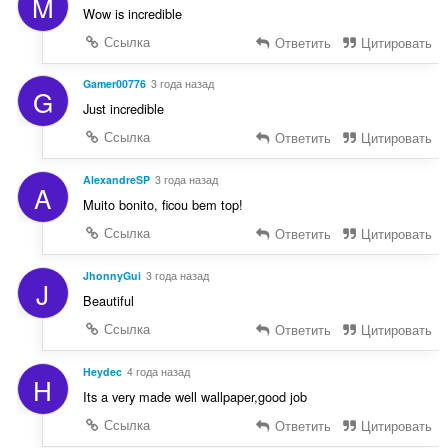
M
Wow is incredible
Ссылка
Ответить
Цитировать
Gamer00776
3 года назад
G
Just incredible
Ссылка
Ответить
Цитировать
AlexandreSP
3 года назад
A
Muito bonito, ficou bem top!
Ссылка
Ответить
Цитировать
JhonnyGui
3 года назад
J
Beautiful
Ссылка
Ответить
Цитировать
Heydec
4 года назад
H
Its a very made well wallpaper,good job
Ссылка
Ответить
Цитировать