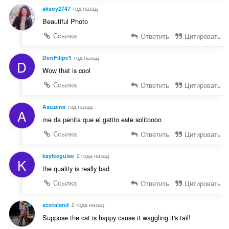
aksoy2747
год назад
Beautiful Photo
Ссылка
Ответить
Цитировать
DonFilipe1
год назад
D
Wow that is cool
Ссылка
Ответить
Цитировать
Asuzena
год назад
A
me da penita que el gatito este solitoooo
Ссылка
Ответить
Цитировать
kayleeguise
2 года назад
K
the quality is really bad
Ссылка
Ответить
Цитировать
scotaland
2 года назад
Suppose the cat is happy cause it waggling it's tail!