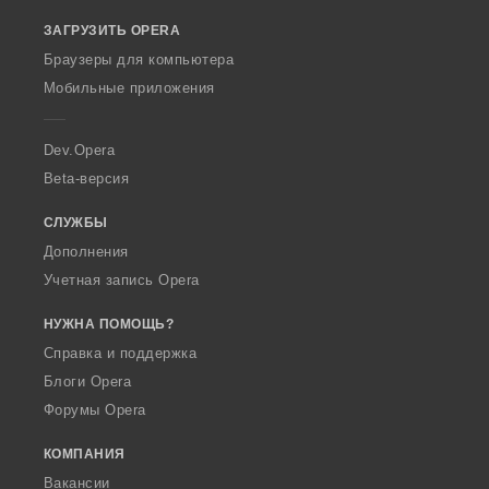
o
ЗАГРУЗИТЬ OPERA
w
O
Браузеры для компьютера
p
Мобильные приложения
e
r
a
Dev.Opera
Beta-версия
СЛУЖБЫ
Дополнения
Учетная запись Opera
НУЖНА ПОМОЩЬ?
Справка и поддержка
Блоги Opera
Форумы Opera
КОМПАНИЯ
Вакансии