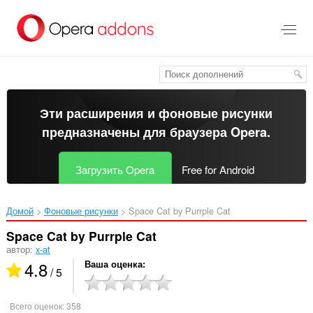
Пропустить
и
перейти
далее
Эти расширения и фоновые рисунки
предназначены для
браузера Opera
.
Загрузить Opera
Free for Android
Домой
Фоновые рисунки
Space Cat by Purrple Cat‎
Space Cat by Purrple Cat
автор:
x-at
4.8
Ваша оценка
/ 5
Всего оценок:
358