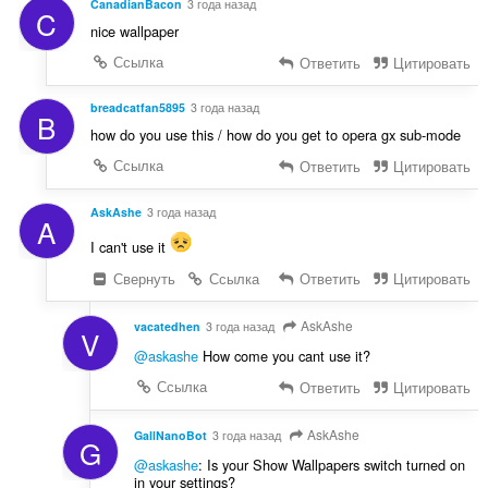
CanadianBacon
3 года назад
C
nice wallpaper
Ссылка
Ответить
Цитировать
breadcatfan5895
3 года назад
B
how do you use this / how do you get to opera gx sub-mode
Ссылка
Ответить
Цитировать
AskAshe
3 года назад
A
I can't use it
Свернуть
Ссылка
Ответить
Цитировать
AskAshe
vacatedhen
3 года назад
V
@askashe
How come you cant use it?
Ссылка
Ответить
Цитировать
AskAshe
GallNanoBot
3 года назад
G
@askashe
: Is your Show Wallpapers switch turned on
in your settings?