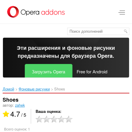
Пропустить
и
перейти
далее
Эти расширения и фоновые рисунки
предназначены для
браузера Opera
.
Загрузить Opera
Free for Android
Домой
Фоновые рисунки
Shoes‎
Shoes
автор:
zahek
4.7
Ваша оценка
/ 5
Всего оценок:
1