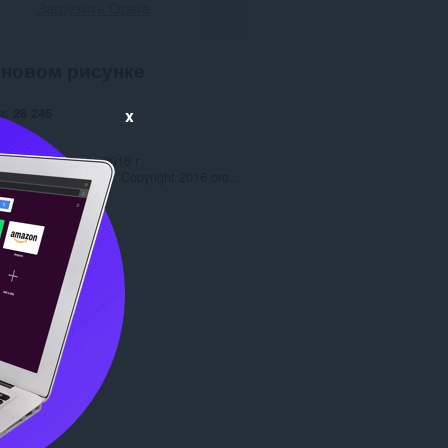
Загрузить Opera
новом рисунке
и
28 245
x
1.0
4,1 МБ
ено
12 февраля 2016 г.
ионное соглашение
Copyright 2016 orobert