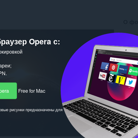
О фо
Загрузк
браузер Opera с:
Версия
Размер
Обновл
окировкой
Лиценз
ареи;
PN.
pera
Free for Mac
овые рисунки предназначены для