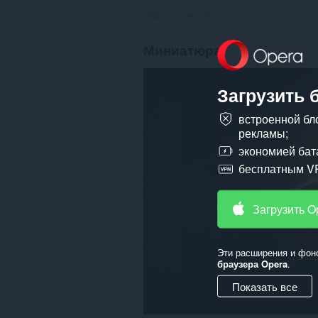
Всего оценок:
53
Миниатюра
Загрузить 
встроенной бл
рекламы;
экономией бат
бесплатным V
Загрузить O
Эти расширения и фон
браузера Opera
.
Показать все