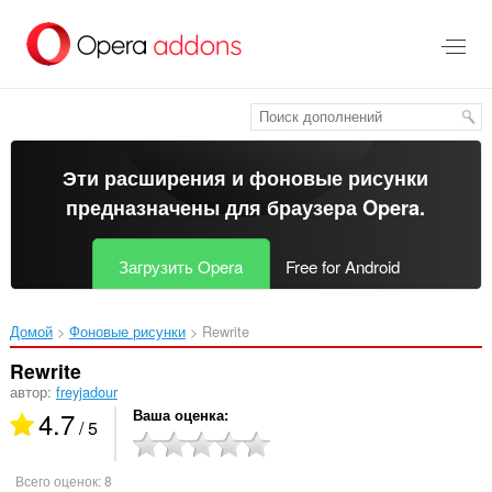
Пропустить
и
перейти
далее
Эти расширения и фоновые рисунки
предназначены для
браузера Opera
.
Загрузить Opera
Free for Android
Домой
Фоновые рисунки
Rewrite‎
Rewrite
автор:
freyjadour
4.7
Ваша оценка
/ 5
Всего оценок:
8