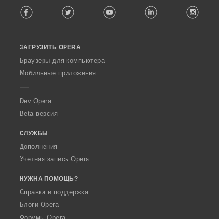
F
Facebook
Twitter
Youtube
LinkedIn
Instag
o
l
l
o
ЗАГРУЗИТЬ OPERA
w
O
Браузеры для компьютера
p
Мобильные приложения
e
r
a
Dev.Opera
Beta-версия
СЛУЖБЫ
Дополнения
Учетная запись Opera
НУЖНА ПОМОЩЬ?
Справка и поддержка
Блоги Opera
Форумы Opera