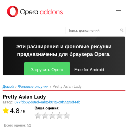
Пропустить
и
перейти
далее
Эти расширения и фоновые рисунки
предназначены для
браузера Opera
.
Загрузить Opera
Free for Android
Домой
Фоновые рисунки
Pretty Asian Lady‎
Pretty Asian Lady
автор:
077fdb62-b8ed-4ab2-b012-c9f5523df44b
4.8
Ваша оценка
/ 5
Всего оценок:
52