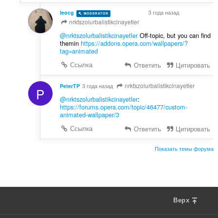
leocg
3 года назад
MODERATOR
VOLUNTEER
nrktszolurbalistikcinayetler
@nrktszolurbalistikcinayetler
Off-topic, but you can find
themin
https://addons.opera.com/wallpapers/?
tag=animated
Ссылка
Ответить
Цитировать
nrktszolurbalistikcinayetler
PeterTP
3 года назад
P
@nrktszolurbalistikcinayetler
:
https://forums.opera.com/topic/46477/custom-
animated-wallpaper/3
Ссылка
Ответить
Цитировать
Показать темы форума
Верх