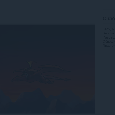
О фо
Загрузк
Версия
Размер
Обновл
Лиценз