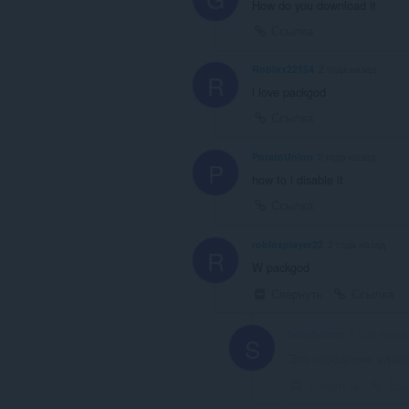
How do you download it
Ссылка
Roblox22154
2 года назад
R
i love packgod
Ссылка
PotatoUnion
2 года назад
P
how to i disable it
Ссылка
robloxplayer22
2 года назад
R
W packgod
Свернуть
Ссылка
Sourflowerr
2 года назад
S
Это сообщение удале
Свернуть
Ссы