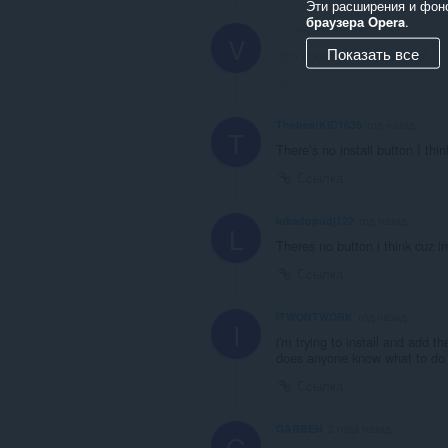
Эти расширения и фон
браузера Opera
.
VIZIR57
год назад
V
Показать все
Это сообщение удалено!
Ссылка
ThebestKID1635
год назад
T
There’s no install button I thi
Ссылка
lukadopudj122
год назад
L
Theres no button i think cuz 
Ссылка
ITWONTWORK
год назад
I
i'm trying to install and add 
does anyone know what to do
Ссылка
GARBEN
2 года назад
G