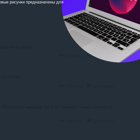
овые рисунки предназначены для
nk cuz im on mobile
Ответить
Цитировать
im on mobile…
Ответить
Цитировать
the PACKKGOD wallpaper but it isn't working it keeps uninstalling
Ответить
Цитировать