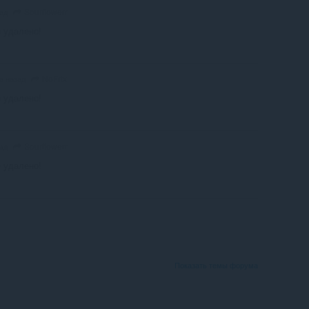
Sourflowerr
зад
 удалено!
NoFrix
да назад
 удалено!
Sourflowerr
зад
 удалено!
Показать темы форума