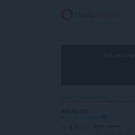
Пропустить
и
перейти
далее
Эти расшир
Домой
Фоновые рисунки
PACKGOD‎
PACKGOD
автор:
Opera Software
4.9
Ваша оценка
/ 5