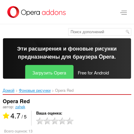
Пропустить
и
перейти
далее
Эти расширения и фоновые рисунки
предназначены для
браузера Opera
.
Загрузить Opera
Free for Android
Домой
Фоновые рисунки
Opera Red‎
Opera Red
автор:
zahek
4.7
Ваша оценка
/ 5
Всего оценок:
13