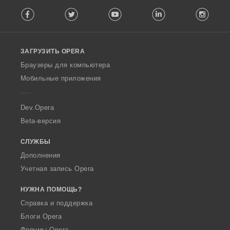
F
Facebook
Twitter
Youtube
LinkedIn
Instag
o
l
l
o
ЗАГРУЗИТЬ OPERA
w
O
Браузеры для компьютера
p
Мобильные приложения
e
r
a
Dev.Opera
Beta-версия
СЛУЖБЫ
Дополнения
Учетная запись Opera
НУЖНА ПОМОЩЬ?
Справка и поддержка
Блоги Opera
Форумы Opera