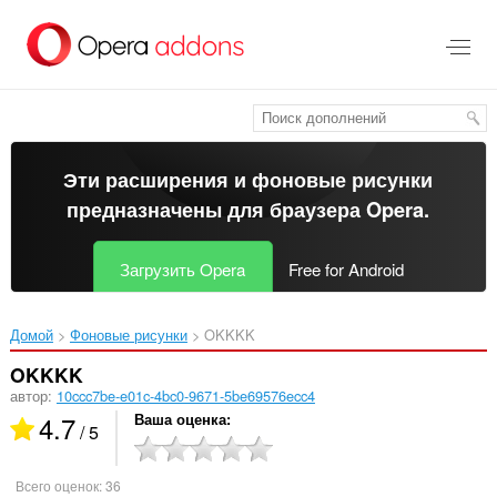
Пропустить
и
перейти
далее
Эти расширения и фоновые рисунки
предназначены для
браузера Opera
.
Загрузить Opera
Free for Android
Домой
Фоновые рисунки
OKKKK‎
OKKKK
автор:
10ccc7be-e01c-4bc0-9671-5be69576ecc4
4.7
Ваша оценка
/ 5
Всего оценок:
36