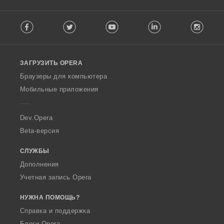
F
Facebook
Twitter
Youtube
LinkedIn
Instag
o
l
l
o
ЗАГРУЗИТЬ OPERA
w
O
Браузеры для компьютера
p
Мобильные приложения
e
r
a
Dev.Opera
Beta-версия
СЛУЖБЫ
Дополнения
Учетная запись Opera
НУЖНА ПОМОЩЬ?
Справка и поддержка
Блоги Opera