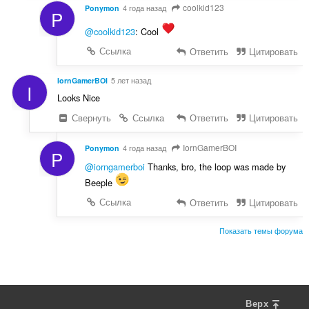
coolkid123
Ponymon
4 года назад
P
@coolkid123
: Cool
Ссылка
Ответить
Цитировать
IornGamerBOI
5 лет назад
I
Looks Nice
Свернуть
Ссылка
Ответить
Цитировать
IornGamerBOI
Ponymon
4 года назад
P
@iorngamerboi
Thanks, bro, the loop was made by
Beeple
Ссылка
Ответить
Цитировать
Показать темы форума
Верх