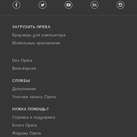
Facebook
Twitter
Youtube
LinkedIn
Instag
o
l
l
o
ЗАГРУЗИТЬ OPERA
w
O
Браузеры для компьютера
p
Мобильные приложения
e
r
a
Dev.Opera
Beta-версия
СЛУЖБЫ
Дополнения
Учетная запись Opera
НУЖНА ПОМОЩЬ?
Справка и поддержка
Блоги Opera
Форумы Opera