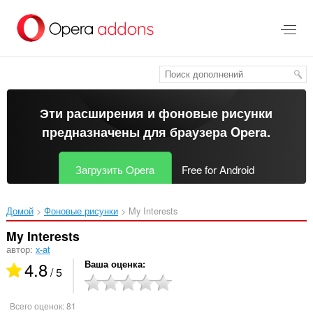
Пропустить
и
перейти
далее
Эти расширения и фоновые рисунки
предназначены для
браузера Opera
.
Загрузить Opera
Free for Android
Домой
Фоновые рисунки
My Interests‎
My Interests
автор:
x-at
4.8
Ваша оценка
/ 5
Всего оценок:
81