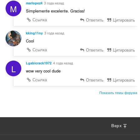
marlopez4
3 года назад
M
Simplemente excelente. Gracias!
Ссылка
Ответить
Цитировать
kking11ny
3 года назад
Cool
Ссылка
Ответить
Цитировать
Lgabicrack1972
4 года назад
L
wow very cool dude
Ссылка
Ответить
Цитировать
Показать темы форума
Верх
F