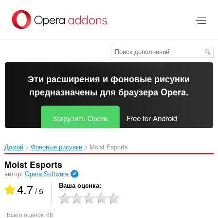
Пропустить
и
перейти
далее
Эти расширения и фоновые рисунки
предназначены для
браузера Opera
.
Загрузить Opera
Free for Android
Домой
Фоновые рисунки
Moist Esports‎
Moist Esports
автор:
Opera Software
4.7
Ваша оценка
/ 5
Всего оценок:
68