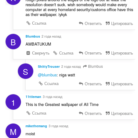
resolution doesn't suck. wish somebody would make every
computer at every homeland security/customs office have this
as their wallpaper. iykyk
Ссылка
Ответить
Цитировать
Blumbus
2 года назад
B
AMBATUKUM
Свернуть
Ссылка
Ответить
Цитировать
Blumbus
ShittyTrouser
2 года назад
S
@blumbus
: niga watt
Ссылка
Ответить
Цитировать
11ttleman
3 года назад
1
This is the Greatest wallpaper of All Time
Ссылка
Ответить
Цитировать
mikethemang
3 года назад
M
moist