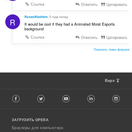
Ссылка
Ответить
Цитировать
RoxasWasHere
3 года назад
R
It would be cool if they had a Animated Moist Esports
background
Ссылка
Ответить
Цитировать
Показать темы форума
Верх
F
Facebook
Twitter
Youtube
LinkedIn
Instag
o
l
l
o
ЗАГРУЗИТЬ OPERA
w
O
Браузеры для компьютера