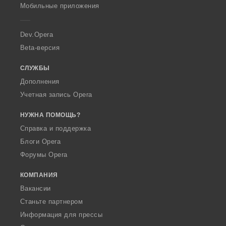
p
Мобильные приложения
e
r
a
Dev.Opera
Beta-версия
СЛУЖБЫ
Дополнения
Учетная запись Opera
НУЖНА ПОМОЩЬ?
Справка и поддержка
Блоги Opera
Форумы Opera
КОМПАНИЯ
Вакансии
Станьте партнером
Информация для прессы