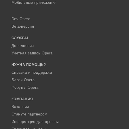
p
Мобильные приложения
e
r
a
Dev.Opera
Beta-версия
СЛУЖБЫ
Дополнения
Учетная запись Opera
НУЖНА ПОМОЩЬ?
Справка и поддержка
Блоги Opera
Форумы Opera
КОМПАНИЯ
Вакансии
Станьте партнером
Информация для прессы