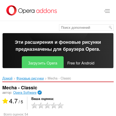
Пропустить
и
перейти
далее
Эти расширения и фоновые рисунки
предназначены для
браузера Opera
.
Загрузить Opera
Free for Android
Домой
Фоновые рисунки
Mecha - Classic‎
Mecha - Classic
автор:
Opera Software
4.7
Ваша оценка
/ 5
Всего оценок:
54