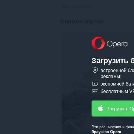
Всего оценок:
25
Снимок экрана
Загрузить 
встроенной бл
рекламы;
экономией бат
бесплатным V
Загрузить O
Эти расширения и фон
браузера Opera
.