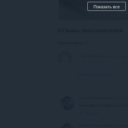
Показать все
Отзывы пользователей
Комментариев: 2
Показать темы форума
emilio1525maunoz2030
4 года н
Seria mejor sin sabana y me 
Ссылка
emilio1525maunoz2030
4 года н