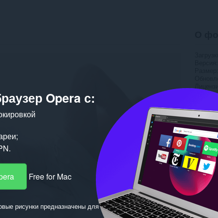
О фо
Загрузк
Версия
Размер
Обновл
Лиценз
браузер Opera с:
окировкой
ареи;
PN.
pera
Free for Mac
овые рисунки предназначены для