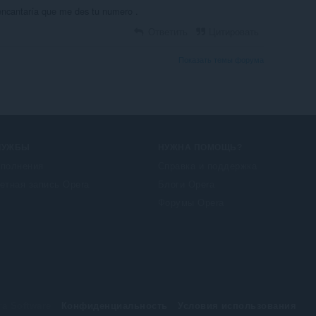
encantaría que me des tu numero .
Ответить
Цитировать
Показать темы форума
ЛУЖБЫ
НУЖНА ПОМОЩЬ?
полнения
Справка и поддержка
етная запись Opera
Блоги Opera
Форумы Opera
a Software
Конфиденциальность
Условия использования