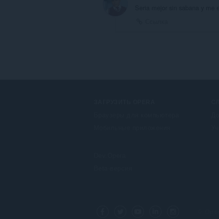
Seria mejor sin sabana y me 
Ссылка
ЗАГРУЗИТЬ OPERA
С
Браузеры для компьютера
До
Мобильные приложения
Уч
Dev.Opera
Beta-версия
F
o
Facebook
Twitter
Youtube
LinkedIn
Instagram
l
© Oper