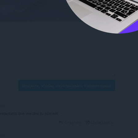
Войдите, чтобы опубликовать комментарий
азад
encantaría que me des tu numero .
Ответить
Цитировать
азад