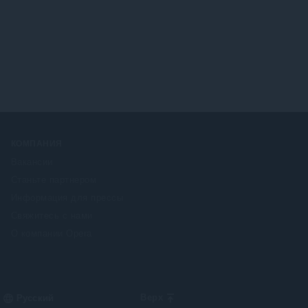
КОМПАНИЯ
Вакансии
Станьте партнером
Информация для прессы
Свяжитесь с нами
О компании Opera
Select
Верх