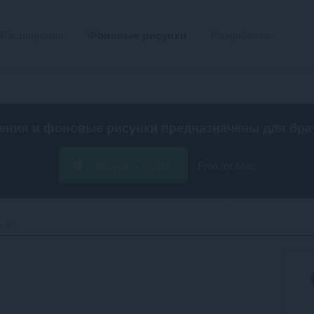
Расширения
Фоновые рисунки
Разработка
ения и фоновые рисунки предназначены для
бра
Загрузить Opera
Free for Mac
 #5‎