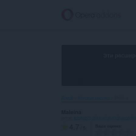
Пропустить
и
перейти
далее
Эти расшир
Домой
Фоновые рисунки
Maleina‎
Maleina
автор:
82e83272-2b11-4b38-93d5-aac5d63
4.7
Ваша оценка
/ 5