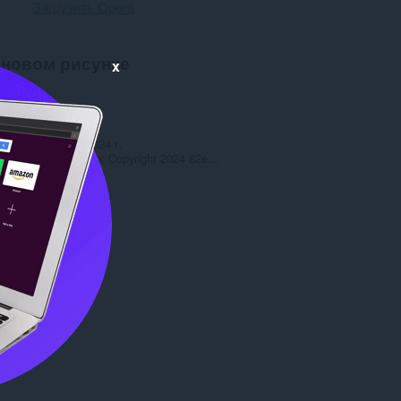
Загрузить Opera
новом рисунке
x
и
17 162
1.0
16,8 МБ
ено
8 февраля 2024 г.
ионное соглашение
Copyright 2024 82e83272-2b11-4b38-93d5-aac5d63bf01a