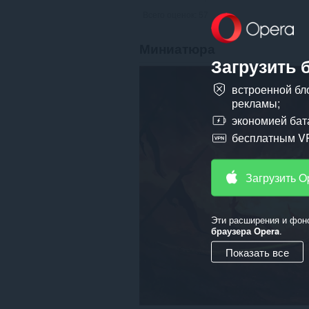
Всего оценок:
57
Миниатюра
Загрузить 
встроенной бл
рекламы;
экономией бат
бесплатным V
Загрузить O
Эти расширения и фон
браузера Opera
.
Показать все