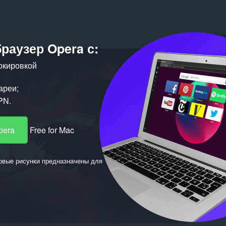
О фо
браузер Opera с:
Загрузк
окировкой
Версия
Размер
Обновл
ареи;
Лиценз
PN.
pera
Free for Mac
овые рисунки предназначены для