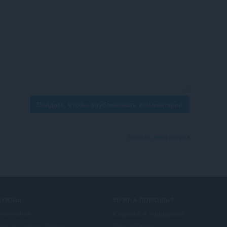
Войдите, чтобы опубликовать комментарий
Показать темы форума
ЛУЖБЫ
НУЖНА ПОМОЩЬ?
полнения
Справка и поддержка
етная запись Opera
Блоги Opera