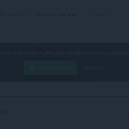
Расширения
Фоновые рисунки
Разработка
ения и фоновые рисунки предназначены для
бра
Загрузить Opera
Free for Mac
bf01a