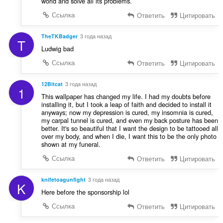
world and solve all its problems.
Ссылка
Ответить
Цитировать
TheTKBadger
3 года назад
T
Ludwig bad
Ссылка
Ответить
Цитировать
12Bitcat
3 года назад
1
This wallpaper has changed my life. I had my doubts before
installing it, but I took a leap of faith and decided to install it
anyways; now my depression is cured, my insomnia is cured,
my carpal tunnel is cured, and even my back posture has been
better. It's so beautiful that I want the design to be tattooed all
over my body, and when I die, I want this to be the only photo
shown at my funeral.
Ссылка
Ответить
Цитировать
knifetoagunfight
3 года назад
K
Here before the sponsorship lol
Ссылка
Ответить
Цитировать