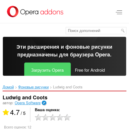
Пропустить
и
перейти
далее
Эти расширения и фоновые рисунки
предназначены для
браузера Opera
.
Загрузить Opera
Free for Android
Домой
Фоновые рисунки
Ludwig and Coots‎
Ludwig and Coots
автор:
Opera Software
4.7
Ваша оценка
/ 5
Всего оценок:
12