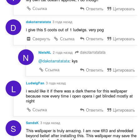
Ссылка
Ответить
Цитировать
dakotarratatata
3 года назад
D
i give this 5 coots out of 1 ludwigs. very pog
Свернуть
Ссылка
Ответить
Цитировать
dakotarratatata
NielsNL
2 года назад
N
@dakotarratatata
: kys
Ссылка
Ответить
Цитировать
LudwigFan
3 года назад
L
i would like it if there was a dark theme for this wallpaper
because now every time i open opera i get blinded mostly at
night
Ссылка
Ответить
Цитировать
SandsK
3 года назад
S
This wallpaper is truly amazing. I am now 6ft3 and shredded
beyond belief after installing this. This wallpaper may save the