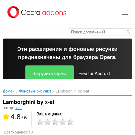
Пропустить
и
перейти
далее
Эти расширения и фоновые рисунки
предназначены для
браузера Opera
.
Загрузить Opera
Free for Android
Домой
Фоновые рисунки
Lamborghini by x-at‎
Lamborghini by x-at
автор:
x-at
4.8
Ваша оценка
/ 5
Всего оценок:
10