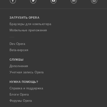
l
l
o
ЗАГРУЗИТЬ OPERA
w
O
Браузеры для компьютера
p
Мобильные приложения
e
r
a
Dev.Opera
Beta-версия
СЛУЖБЫ
Дополнения
Учетная запись Opera
НУЖНА ПОМОЩЬ?
Справка и поддержка
Блоги Opera
Форумы Opera