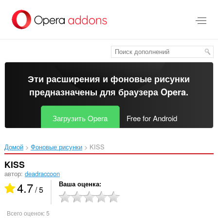
Пропустить
и
перейти
далее
Эти расширения и фоновые рисунки
предназначены для
браузера Opera
.
Загрузить Opera
Free for Android
Домой
Фоновые рисунки
KISS‎
KISS
автор:
deadraccoon
4.7
Ваша оценка
/ 5
Всего оценок:
5