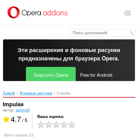
Пропустить
и
перейти
далее
Эти расширения и фоновые рисунки
предназначены для
браузера Opera
.
Загрузить Opera
Free for Android
Домой
Фоновые рисунки
Impulse‎
Impulse
автор:
jammoll
4.7
Ваша оценка
/ 5
Всего оценок:
22