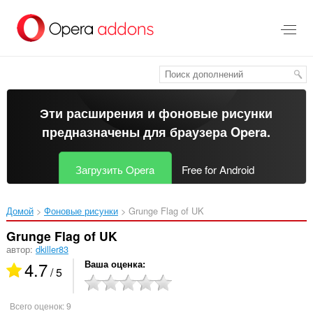
Пропустить
и
перейти
далее
Эти расширения и фоновые рисунки
предназначены для
браузера Opera
.
Загрузить Opera
Free for Android
Домой
Фоновые рисунки
Grunge Flag of UK‎
Grunge Flag of UK
автор:
dkiller83
4.7
Ваша оценка
/ 5
Всего оценок:
9