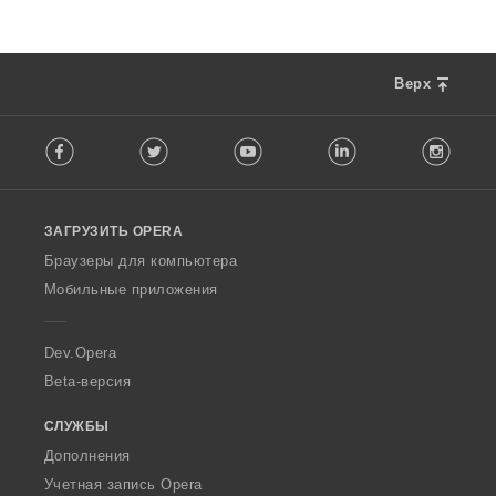
Верх
F
Facebook
Twitter
Youtube
LinkedIn
Instag
o
l
l
o
ЗАГРУЗИТЬ OPERA
w
O
Браузеры для компьютера
p
Мобильные приложения
e
r
a
Dev.Opera
Beta-версия
СЛУЖБЫ
Дополнения
Учетная запись Opera