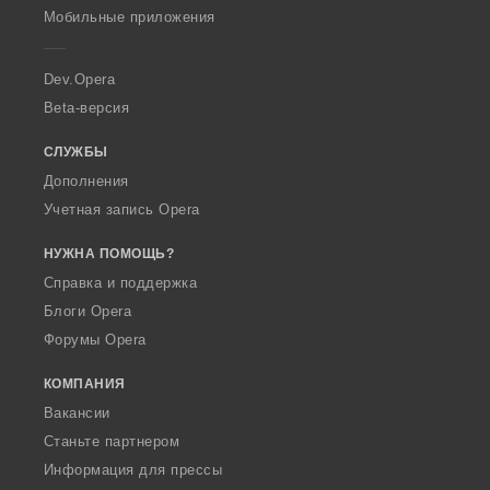
p
Мобильные приложения
e
r
a
Dev.Opera
Beta-версия
СЛУЖБЫ
Дополнения
Учетная запись Opera
НУЖНА ПОМОЩЬ?
Справка и поддержка
Блоги Opera
Форумы Opera
КОМПАНИЯ
Вакансии
Станьте партнером
Информация для прессы