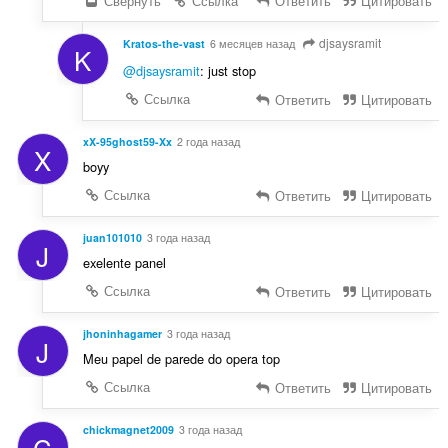
Свернуть
Ссылка
Ответить
Цитировать
djsaysramit
Kratos-the-vast
6 месяцев назад
K
@djsaysramit
: just stop
Ссылка
Ответить
Цитировать
xX-95ghost59-Xx
2 года назад
X
boyy
Ссылка
Ответить
Цитировать
juan101010
3 года назад
J
exelente panel
Ссылка
Ответить
Цитировать
jhoninhagamer
3 года назад
J
Meu papel de parede do opera top
Ссылка
Ответить
Цитировать
chickmagnet2009
3 года назад
C