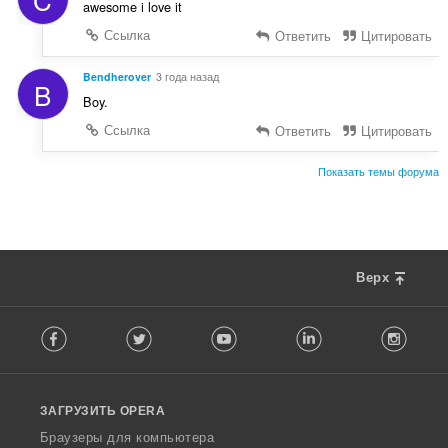
awesome i love it
Ссылка
Ответить
Цитировать
Bendherover
3 года назад
B
Boy.
Ссылка
Ответить
Цитировать
Показать темы форума
Верх
F
Facebook
Twitter
Youtube
LinkedIn
Instag
o
l
l
o
ЗАГРУЗИТЬ OPERA
w
O
Браузеры для компьютера