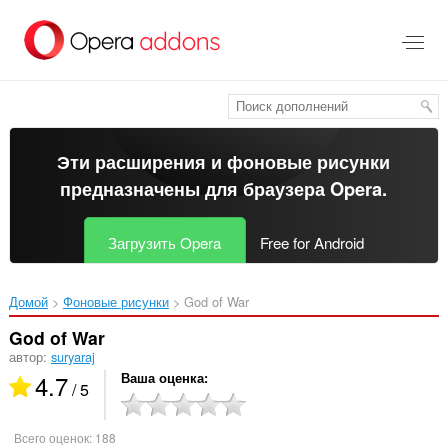
Пропустить
и
перейти
далее
Эти расширения и фоновые рисунки
предназначены для
браузера Opera
.
Загрузить Opera
Free for Android
Домой
Фоновые рисунки
God of War‎
God of War
автор:
suryaraj
4.7
Ваша оценка
/ 5
Всего оценок:
188