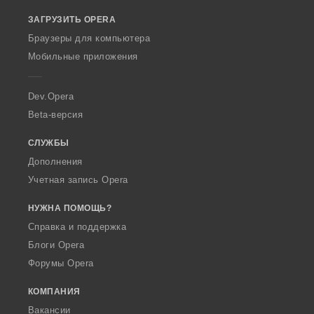
o
ЗАГРУЗИТЬ OPERA
w
O
Браузеры для компьютера
p
Мобильные приложения
e
r
a
Dev.Opera
Beta-версия
СЛУЖБЫ
Дополнения
Учетная запись Opera
НУЖНА ПОМОЩЬ?
Справка и поддержка
Блоги Opera
Форумы Opera
КОМПАНИЯ
Вакансии