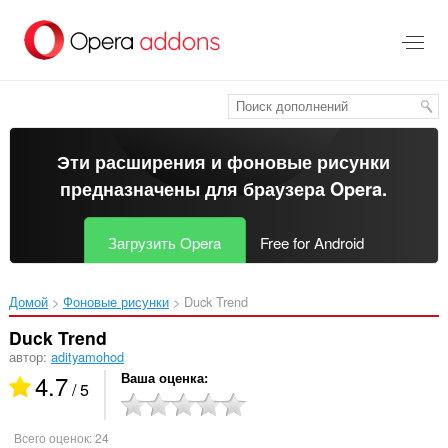
Пропустить
и
перейти
далее
Эти расширения и фоновые рисунки
предназначены для
браузера Opera
.
Загрузить Opera
Free for Android
Домой
Фоновые рисунки
Duck Trend‎
Duck Trend
автор:
adityamohod
4.7
Ваша оценка
/ 5
Всего оценок:
24