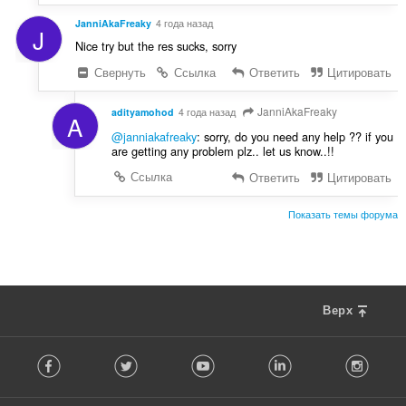
JanniAkaFreaky
4 года назад
J
Nice try but the res sucks, sorry
Свернуть
Ссылка
Ответить
Цитировать
JanniAkaFreaky
adityamohod
4 года назад
A
@janniakafreaky
: sorry, do you need any help ?? if you
are getting any problem plz.. let us know..!!
Ссылка
Ответить
Цитировать
Показать темы форума
Верх
F
Facebook
Twitter
Youtube
LinkedIn
Instag
o
l
l